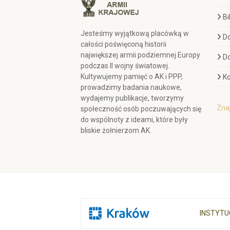
Bi
Jesteśmy wyjątkową placówką w
D
całości poświęconą historii
największej armii podziemnej Europy
D
podczas II wojny światowej.
Kultywujemy pamięć o AK i PPP,
Ko
prowadzimy badania naukowe,
wydajemy publikacje, tworzymy
Znaj
społeczność osób poczuwających się
do wspólnoty z ideami, które były
bliskie żołnierzom AK.
INSTYTU