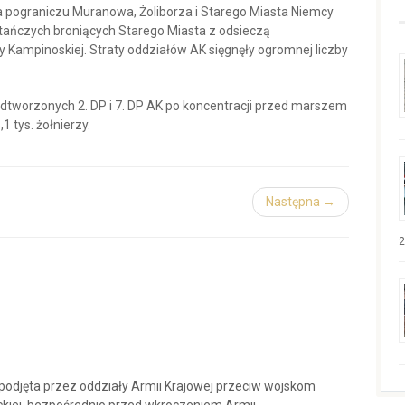
 pograniczu Muranowa, Żoliborza i Starego Miasta Niemcy
wstańczych broniących Starego Miasta z odsieczą
Kampinoskiej. Straty oddziałów AK sięgnęły ogromnej liczby
odtworzonych 2. DP i 7. DP AK po koncentracji przed marszem
1 tys. żołnierzy.
Następna →
2
podjęta przez oddziały Armii Krajowej przeciw wojskom