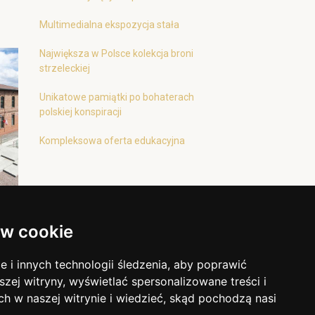
Multimedialna ekspozycja stała
Największa w Polsce kolekcja broni
strzeleckiej
Unikatowe pamiątki po bohaterach
polskiej konspiracji
Kompleksowa oferta edukacyjna
w cookie
i innych technologii śledzenia, aby poprawić
szej witryny, wyświetlać spersonalizowane treści i
ch w naszej witrynie i wiedzieć, skąd pochodzą nasi