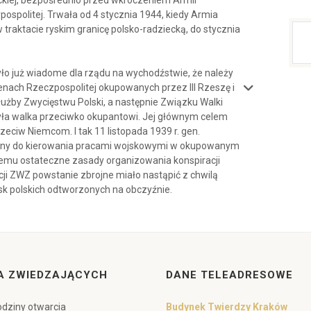
ckiej, bezpośrednio przed wkroczeniem Armii
ospolitej. Trwała od 4 stycznia 1944, kiedy Armia
traktacie ryskim granicę polsko-radziecką, do stycznia
było już wiadome dla rządu na wychodźstwie, że należy
enach Rzeczpospolitej okupowanych przez III Rzeszę i
użby Zwycięstwu Polski, a następnie Związku Walki
 była walka przeciwko okupantowi. Jej głównym celem
eciw Niemcom. I tak 11 listopada 1939 r. gen.
zony do kierowania pracami wojskowymi w okupowanym
iemu ostateczne zasady organizowania konspiracji
ji ZWZ powstanie zbrojne miało nastąpić z chwilą
sk polskich odtworzonych na obczyźnie.
A ZWIEDZAJĄCYCH
DANE TELEADRESOWE
dziny otwarcia
Budynek Twierdzy Kraków