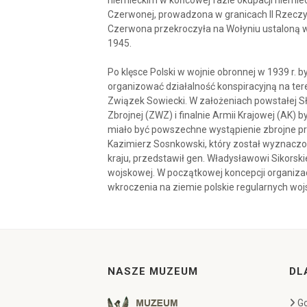
niemieckim w końcowej fazie okupacji niemie
Czerwonej, prowadzona w granicach II Rzeczyp
Czerwona przekroczyła na Wołyniu ustaloną w 
1945.
Po klęsce Polski w wojnie obronnej w 1939 r. 
organizować działalność konspiracyjną na ter
Związek Sowiecki. W założeniach powstałej Sł
Zbrojnej (ZWZ) i finalnie Armii Krajowej (AK)
miało być powszechne wystąpienie zbrojne prz
Kazimierz Sosnkowski, który został wyznac
kraju, przedstawił gen. Władysławowi Sikorsk
wojskowej. W początkowej koncepcji organizac
wkroczenia na ziemie polskie regularnych woj
NASZE MUZEUM
DL
Go