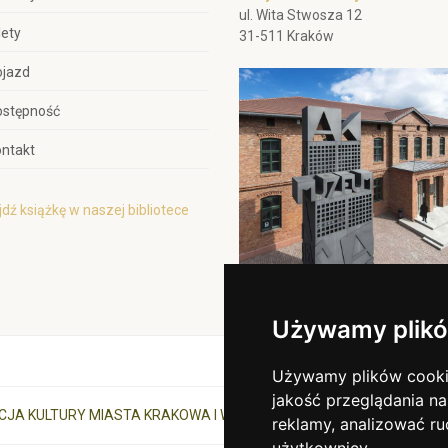
ul. Wita Stwosza 12
lety
31-511 Kraków
ojazd
ostępność
ntakt
dź książkę w naszej bibliotece
Używamy plikó
Używamy plików cookie 
jakość przeglądania na
CJA KULTURY MIASTA KRAKOWA I WOJEWÓDZTWA MAŁOPOLSKIEGO
reklamy, analizować ru