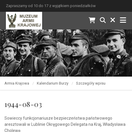
Zapraszamy od 10 do 17 z wyjątkiem poniedziałków
Armia Krajowa
Kalendarium Burzy
Szczegóły wpisu
1944-08-03
Sowieccy funkcjonariusze bezpieczeństwa państwowego
aresztowali w Lublinie Okręgowego Delegata na Kraj, Władysława
Cholewę.