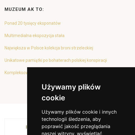
MUZEUM AK TO:
Ponad 20 tysięcy eksponatów
Multimedialna ekspozycja stała
Największa w Polsce kolekcja broni strzeleckiej
Unikatowe pamiątki po bohaterach polskiej konspiracji
Kompleksowa oferta edukacyjna
Używamy plików
cookie
Używamy plików cookie i innych
technologii śledzenia, aby
poprawić jakość przeglądania
INSTYTUCJA KULTURY MIASTA KRAKOWA I
naszej witryny, wyświetlać
WOJEWÓDZTWA MAŁOPOLSKIEGO