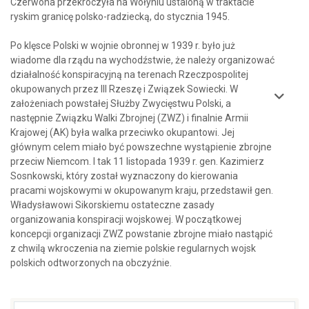
Czerwona przekroczyła na Wołyniu ustaloną w traktacie
ryskim granicę polsko-radziecką, do stycznia 1945.
Po klęsce Polski w wojnie obronnej w 1939 r. było już
wiadome dla rządu na wychodźstwie, że należy organizować
działalność konspiracyjną na terenach Rzeczpospolitej
okupowanych przez III Rzeszę i Związek Sowiecki. W
założeniach powstałej Służby Zwycięstwu Polski, a
następnie Związku Walki Zbrojnej (ZWZ) i finalnie Armii
Krajowej (AK) była walka przeciwko okupantowi. Jej
głównym celem miało być powszechne wystąpienie zbrojne
przeciw Niemcom. I tak 11 listopada 1939 r. gen. Kazimierz
Sosnkowski, który został wyznaczony do kierowania
pracami wojskowymi w okupowanym kraju, przedstawił gen.
Władysławowi Sikorskiemu ostateczne zasady
organizowania konspiracji wojskowej. W początkowej
koncepcji organizacji ZWZ powstanie zbrojne miało nastąpić
z chwilą wkroczenia na ziemie polskie regularnych wojsk
polskich odtworzonych na obczyźnie.