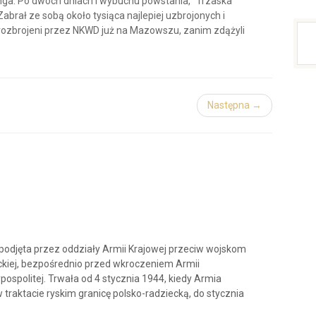
nga. Po dwóch dniach i wybuchu powstania, "Trzaska"
brał ze sobą około tysiąca najlepiej uzbrojonych i
i rozbrojeni przez NKWD już na Mazowszu, zanim zdążyli
Następna →
podjęta przez oddziały Armii Krajowej przeciw wojskom
ckiej, bezpośrednio przed wkroczeniem Armii
ospolitej. Trwała od 4 stycznia 1944, kiedy Armia
traktacie ryskim granicę polsko-radziecką, do stycznia