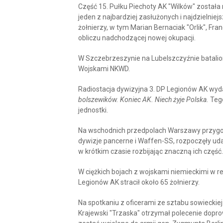
Część 15. Pułku Piechoty AK "Wilków" został
jeden z najbardziej zasłużonych i najdzielnie
żołnierzy, w tym Marian Bernaciak "Orlik", Fra
obliczu nadchodzącej nowej okupacji.
W Szczebrzeszynie na Lubelszczyźnie batalion
Wojskami NKWD.
Radiostacja dywizyjna 3. DP Legionów AK wy
bolszewików. Koniec AK. Niech żyje Polska.
Tego
jednostki.
Na wschodnich przedpolach Warszawy przygoto
dywizje pancerne i Waffen-SS, rozpoczęły u
w krótkim czasie rozbijając znaczną ich część.
W ciężkich bojach z wojskami niemieckimi w 
Legionów AK stracił około 65 żołnierzy.
Na spotkaniu z oficerami ze sztabu sowieckie
Krajewski "Trzaska" otrzymał polecenie dopro