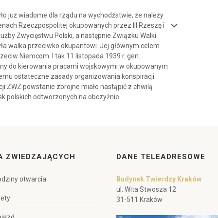
było już wiadome dla rządu na wychodźstwie, że należy
enach Rzeczpospolitej okupowanych przez III Rzeszę i
użby Zwycięstwu Polski, a następnie Związku Walki
 była walka przeciwko okupantowi. Jej głównym celem
eciw Niemcom. I tak 11 listopada 1939 r. gen.
zony do kierowania pracami wojskowymi w okupowanym
iemu ostateczne zasady organizowania konspiracji
ji ZWZ powstanie zbrojne miało nastąpić z chwilą
sk polskich odtworzonych na obczyźnie.
A ZWIEDZAJĄCYCH
DANE TELEADRESOWE
dziny otwarcia
Budynek Twierdzy Kraków
ul. Wita Stwosza 12
lety
31-511 Kraków
ojazd