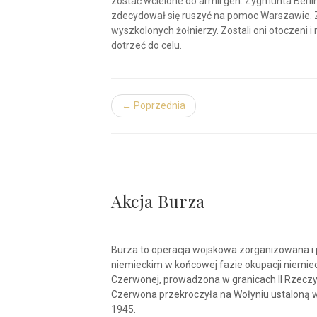
zostać wcielone do armii gen. Zygmunta Berli
zdecydował się ruszyć na pomoc Warszawie. Za
wyszkolonych żołnierzy. Zostali oni otoczeni 
dotrzeć do celu.
← Poprzednia
Akcja Burza
Burza to operacja wojskowa zorganizowana i 
niemieckim w końcowej fazie okupacji niemie
Czerwonej, prowadzona w granicach II Rzeczyp
Czerwona przekroczyła na Wołyniu ustaloną w 
1945.