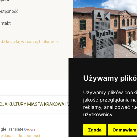
ostępność
ntakt
dź książkę w naszej bibliotece
Używamy plikó
Używamy plików cookie 
jakość przeglądania na
CJA KULTURY MIASTA KRAKOWA I WOJEWÓDZTWA MAŁOPOLSKIEGO
reklamy, analizować ru
użytkownicy.
gle Translate
Zgoda
Odmawiam
eklaracja dostępności