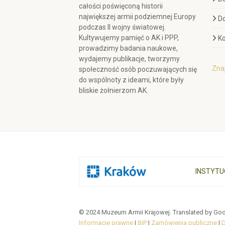
całości poświęconą historii
największej armii podziemnej Europy
D
podczas II wojny światowej.
Kultywujemy pamięć o AK i PPP,
Ko
prowadzimy badania naukowe,
wydajemy publikacje, tworzymy
Znaj
społeczność osób poczuwających się
do wspólnoty z ideami, które były
bliskie żołnierzom AK.
INSTYTU
© 2024 Muzeum Armii Krajowej. Translated by Goo
Informacje prawne
|
BiP
|
Zamówienia publiczne
|
D