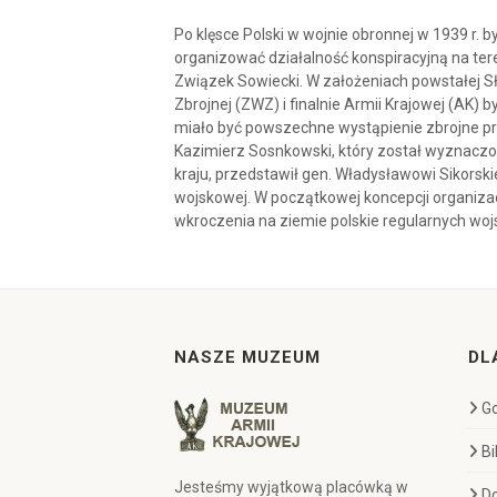
Po klęsce Polski w wojnie obronnej w 1939 r. 
organizować działalność konspiracyjną na ter
Związek Sowiecki. W założeniach powstałej Sł
Zbrojnej (ZWZ) i finalnie Armii Krajowej (AK)
miało być powszechne wystąpienie zbrojne prz
Kazimierz Sosnkowski, który został wyznac
kraju, przedstawił gen. Władysławowi Sikorsk
wojskowej. W początkowej koncepcji organizac
wkroczenia na ziemie polskie regularnych woj
NASZE MUZEUM
DL
Go
Bi
Jesteśmy wyjątkową placówką w
D