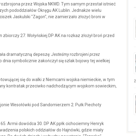
a rozbrojona przez Wojska NKWD. Tym samym przestał istnieć
jszych pododdziałów Okręgu AK Lublin. Jednakże wielu
nciszek Jaskulski "Zagon", nie zamierzało złożyć broni w
 zbiorczy 27. Wołyńskiej DP AK na rozkaz złożył broń przed
dała dramatyczną depeszę:
Jesteśmy rozbrojeni przez
 dnia symbolicznie zakończył się szlak bojowy tej wielkiej
wującej się do walki z Niemcami wojska niemieckie, w tym
2
dany kontratak przeciwko nadchodzącym wojskom sowieckim,
rejonie Wesołówki pod Sandomierzem 2. Pułk Piechoty
j 65. Armii dowódca 30. DP AK ppłk cichociemny Henryk
wadzenia polskich oddziałów do Hajnówki, gdzie miały