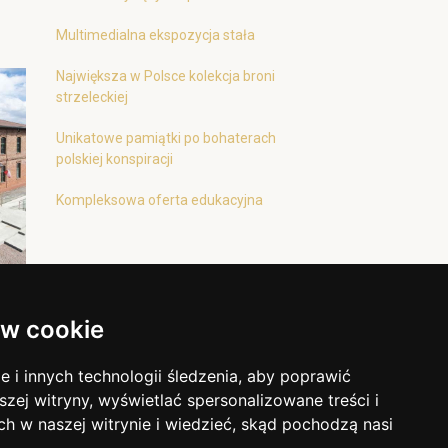
Multimedialna ekspozycja stała
Największa w Polsce kolekcja broni
strzeleckiej
Unikatowe pamiątki po bohaterach
polskiej konspiracji
Kompleksowa oferta edukacyjna
w cookie
i innych technologii śledzenia, aby poprawić
szej witryny, wyświetlać spersonalizowane treści i
ch w naszej witrynie i wiedzieć, skąd pochodzą nasi