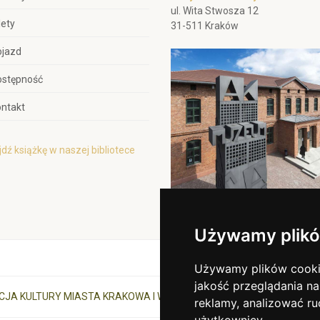
ul. Wita Stwosza 12
lety
31-511 Kraków
ojazd
ostępność
ntakt
dź książkę w naszej bibliotece
Używamy plikó
Używamy plików cookie 
jakość przeglądania na
CJA KULTURY MIASTA KRAKOWA I WOJEWÓDZTWA MAŁOPOLSKIEGO
reklamy, analizować ru