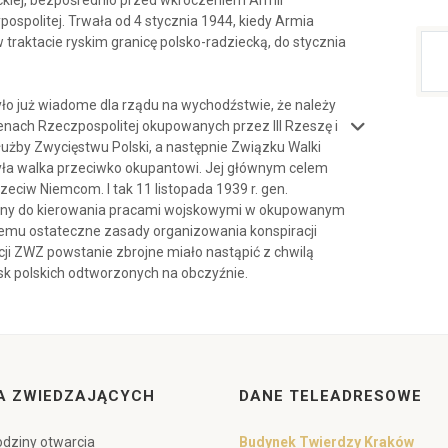
ckiej, bezpośrednio przed wkroczeniem Armii
ospolitej. Trwała od 4 stycznia 1944, kiedy Armia
traktacie ryskim granicę polsko-radziecką, do stycznia
było już wiadome dla rządu na wychodźstwie, że należy
enach Rzeczpospolitej okupowanych przez III Rzeszę i
użby Zwycięstwu Polski, a następnie Związku Walki
 była walka przeciwko okupantowi. Jej głównym celem
eciw Niemcom. I tak 11 listopada 1939 r. gen.
zony do kierowania pracami wojskowymi w okupowanym
iemu ostateczne zasady organizowania konspiracji
ji ZWZ powstanie zbrojne miało nastąpić z chwilą
sk polskich odtworzonych na obczyźnie.
A ZWIEDZAJĄCYCH
DANE TELEADRESOWE
dziny otwarcia
Budynek Twierdzy Kraków