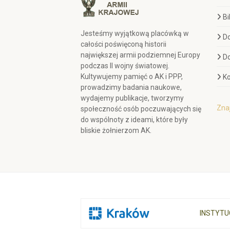
Bi
Jesteśmy wyjątkową placówką w
D
całości poświęconą historii
największej armii podziemnej Europy
D
podczas II wojny światowej.
Kultywujemy pamięć o AK i PPP,
Ko
prowadzimy badania naukowe,
wydajemy publikacje, tworzymy
Znaj
społeczność osób poczuwających się
do wspólnoty z ideami, które były
bliskie żołnierzom AK.
INSTYTU