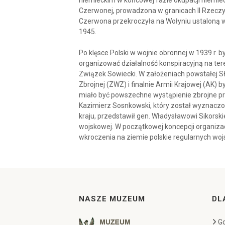
niemieckim w końcowej fazie okupacji niemie
Czerwonej, prowadzona w granicach II Rzeczyp
Czerwona przekroczyła na Wołyniu ustaloną w 
1945.
Po klęsce Polski w wojnie obronnej w 1939 r. 
organizować działalność konspiracyjną na ter
Związek Sowiecki. W założeniach powstałej Sł
Zbrojnej (ZWZ) i finalnie Armii Krajowej (AK)
miało być powszechne wystąpienie zbrojne prz
Kazimierz Sosnkowski, który został wyznac
kraju, przedstawił gen. Władysławowi Sikorsk
wojskowej. W początkowej koncepcji organizac
wkroczenia na ziemie polskie regularnych woj
NASZE MUZEUM
DL
Go