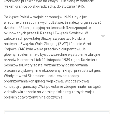
Czerwona przekroczyła na Wołyniu ustaloną w traktacie
ryskim granicę polsko-radziecką, do stycznia 1945.
Po klęsce Polski w wojnie obronnej w 1939 r. było już
wiadome dla rządu na wychodźstwie, że należy organizować
działalność konspiracyjną na terenach Rzeczpospolitej
okupowanych przez III Rzeszę i Związek Sowiecki. W
założeniach powstałej Służby Zwycięstwu Polski, a
następnie Związku Walki Zbrojnej (ZWZ) i finalnie Armii
Krajowej (AK) była walka przeciwko okupantowi. Jej
głównym celem miało być powszechne wystąpienie zbrojne
przeciw Niemcom. I tak 11 listopada 1939 r. gen. Kazimierz
Sosnkowski, który został wyznaczony do kierowania
pracami wojskowymi w okupowanym kraju, przedstawił gen.
Władysławowi Sikorskiemu ostateczne zasady
organizowania konspiracji wojskowej. W początkowej
koncepcji organizacji ZWZ powstanie zbrojne miało nastąpić
z chwilą wkroczenia na ziemie polskie regularnych wojsk
polskich odtworzonych na obczyźnie.