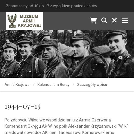
Zapraszamy od 10 do 17 z wyjątkiem poniedziałków
Armia Krajowa
Kalendarium Burzy
Szczegóły wpisu
1944-07-15
Po zdobyciu Wilna we współdziałaniu z Armią Czerwoną
Komendant Okręgu AK Wilno ppłk Aleksander Krzyżanowski "Wilk"
meldował dowódcy AK, gen. Tadeuszowi Komorowskiemu