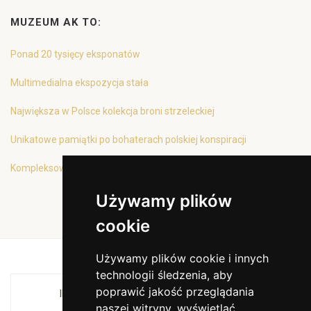
MUZEUM AK TO:
Ponad 20 tysięcy eksponatów
Multimedialna ekspozycja stała
Największa w Polsce kolekcja broni strzeleckiej
Unikatowe pamiątki po bohaterach polskiej konspiracji
Kompleksowa oferta edukacyjna
Używamy plików
cookie
Używamy plików cookie i innych
technologii śledzenia, aby
poprawić jakość przeglądania
INSTYTUCJA KULTURY MIASTA KRAKOWA I
naszej witryny, wyświetlać
WOJEWÓDZTWA MAŁOPOLSKIEGO