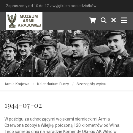
Zapraszamy od 10 do 17 z wyjątkiem poniedziałków
Armia Krajowa
Kalendarium Burzy
Szczegóły wpisu
1944-07-02
W pościgu za uchodzącymi wojskami niemieckimi Armia
Czerwona zdobyła Wilejkę, położoną 120 kilometrów od Wilna.
Tego samego dnia na naradzie Komendy Okręgu AK Wilno w