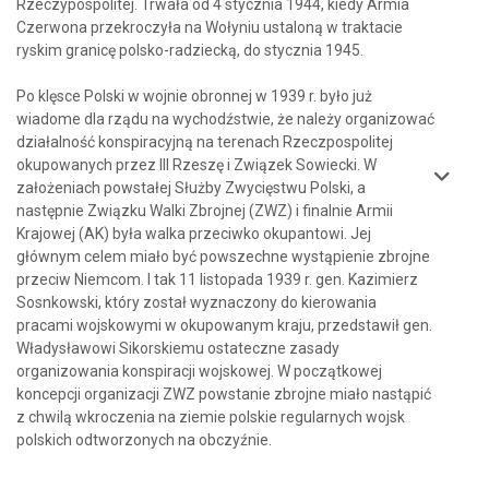
Rzeczypospolitej. Trwała od 4 stycznia 1944, kiedy Armia
Czerwona przekroczyła na Wołyniu ustaloną w traktacie
ryskim granicę polsko-radziecką, do stycznia 1945.
Po klęsce Polski w wojnie obronnej w 1939 r. było już
wiadome dla rządu na wychodźstwie, że należy organizować
działalność konspiracyjną na terenach Rzeczpospolitej
okupowanych przez III Rzeszę i Związek Sowiecki. W
założeniach powstałej Służby Zwycięstwu Polski, a
następnie Związku Walki Zbrojnej (ZWZ) i finalnie Armii
Krajowej (AK) była walka przeciwko okupantowi. Jej
głównym celem miało być powszechne wystąpienie zbrojne
przeciw Niemcom. I tak 11 listopada 1939 r. gen. Kazimierz
Sosnkowski, który został wyznaczony do kierowania
pracami wojskowymi w okupowanym kraju, przedstawił gen.
Władysławowi Sikorskiemu ostateczne zasady
organizowania konspiracji wojskowej. W początkowej
koncepcji organizacji ZWZ powstanie zbrojne miało nastąpić
z chwilą wkroczenia na ziemie polskie regularnych wojsk
polskich odtworzonych na obczyźnie.