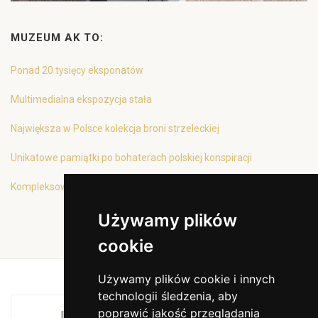
MUZEUM AK TO:
Ponad 20 tysięcy eksponatów
Multimedialna ekspozycja stała
Największa w Polsce kolekcja broni strzeleckiej
Unikatowe pamiątki po bohaterach polskiej konspiracji
Kompleksowa oferta edukacyjna
Używamy plików
cookie
Używamy plików cookie i innych
technologii śledzenia, aby
poprawić jakość przeglądania
INSTYTUCJA KULTURY MIASTA KRAKOWA I