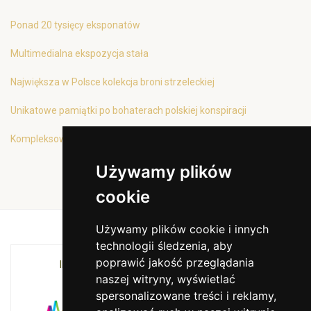
Ponad 20 tysięcy eksponatów
Multimedialna ekspozycja stała
Największa w Polsce kolekcja broni strzeleckiej
Unikatowe pamiątki po bohaterach polskiej konspiracji
Kompleksowa oferta edukacyjna
Używamy plików
cookie
Używamy plików cookie i innych
technologii śledzenia, aby
poprawić jakość przeglądania
INSTYTUCJA KULTURY MIASTA KRAKOWA I
naszej witryny, wyświetlać
WOJEWÓDZTWA MAŁOPOLSKIEGO
spersonalizowane treści i reklamy,