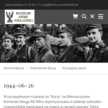
Zapraszamy od 10 do 17 z wyjątkiem poniedziałków
Armia Krajowa
Kalendarium Burzy
Szczegóły wpisu
1944-06-26
W szczegółowym rozkazie do "Burzy" na Wileńszczyźnie
Komenda Okręgu AK Wilno doprecyzowała, iż oddziały wileńskie i
nowogródzkie nacierające na miasto w ramach operacji "Ostra