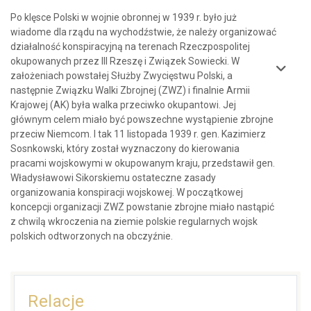
Po klęsce Polski w wojnie obronnej w 1939 r. było już
wiadome dla rządu na wychodźstwie, że należy organizować
działalność konspiracyjną na terenach Rzeczpospolitej
okupowanych przez III Rzeszę i Związek Sowiecki. W
założeniach powstałej Służby Zwycięstwu Polski, a
następnie Związku Walki Zbrojnej (ZWZ) i finalnie Armii
Krajowej (AK) była walka przeciwko okupantowi. Jej
głównym celem miało być powszechne wystąpienie zbrojne
przeciw Niemcom. I tak 11 listopada 1939 r. gen. Kazimierz
Sosnkowski, który został wyznaczony do kierowania
pracami wojskowymi w okupowanym kraju, przedstawił gen.
Władysławowi Sikorskiemu ostateczne zasady
organizowania konspiracji wojskowej. W początkowej
koncepcji organizacji ZWZ powstanie zbrojne miało nastąpić
z chwilą wkroczenia na ziemie polskie regularnych wojsk
polskich odtworzonych na obczyźnie.
Relacje