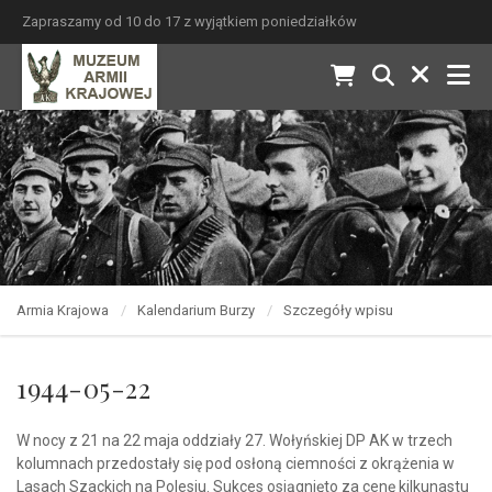
Zapraszamy od 10 do 17 z wyjątkiem poniedziałków
Armia Krajowa
Kalendarium Burzy
Szczegóły wpisu
1944-05-22
W nocy z 21 na 22 maja oddziały 27. Wołyńskiej DP AK w trzech
kolumnach przedostały się pod osłoną ciemności z okrążenia w
Lasach Szackich na Polesiu. Sukces osiągnięto za cenę kilkunastu