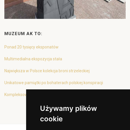
MUZEUM AK TO:
Ponad 20 tysięcy eksponatów
Multimedialna ekspozycja stała
Największa w Polsce kolekcja broni strzeleckiej
Unikatowe pamiątki po bohaterach polskiej konspiracji
Kompleksowa oferta edukacyjna
Używamy plików
cookie