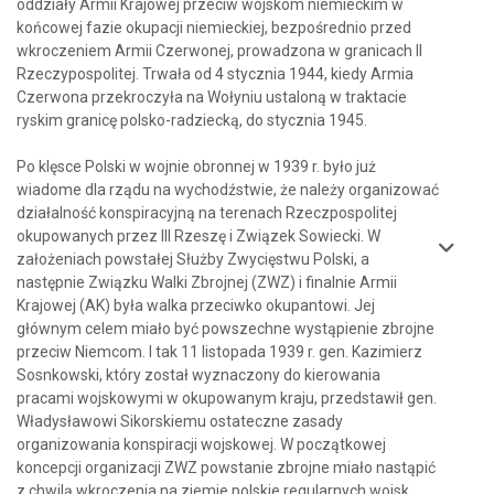
oddziały Armii Krajowej przeciw wojskom niemieckim w
końcowej fazie okupacji niemieckiej, bezpośrednio przed
wkroczeniem Armii Czerwonej, prowadzona w granicach II
Rzeczypospolitej. Trwała od 4 stycznia 1944, kiedy Armia
Czerwona przekroczyła na Wołyniu ustaloną w traktacie
ryskim granicę polsko-radziecką, do stycznia 1945.
Po klęsce Polski w wojnie obronnej w 1939 r. było już
wiadome dla rządu na wychodźstwie, że należy organizować
działalność konspiracyjną na terenach Rzeczpospolitej
okupowanych przez III Rzeszę i Związek Sowiecki. W
założeniach powstałej Służby Zwycięstwu Polski, a
następnie Związku Walki Zbrojnej (ZWZ) i finalnie Armii
Krajowej (AK) była walka przeciwko okupantowi. Jej
głównym celem miało być powszechne wystąpienie zbrojne
przeciw Niemcom. I tak 11 listopada 1939 r. gen. Kazimierz
Sosnkowski, który został wyznaczony do kierowania
pracami wojskowymi w okupowanym kraju, przedstawił gen.
Władysławowi Sikorskiemu ostateczne zasady
organizowania konspiracji wojskowej. W początkowej
koncepcji organizacji ZWZ powstanie zbrojne miało nastąpić
z chwilą wkroczenia na ziemie polskie regularnych wojsk