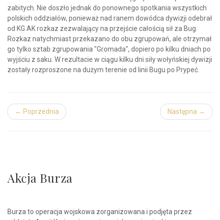
zabitych. Nie doszło jednak do ponownego spotkania wszystkich
polskich oddziałów, ponieważ nad ranem dowódca dywizji odebrał
od KG AK rozkaz zezwalający na przejście całością sił za Bug.
Rozkaz natychmiast przekazano do obu zgrupowań, ale otrzymał
go tylko sztab zgrupowania "Gromada", dopiero po kilku dniach po
wyjściu z saku. W rezultacie w ciągu kilku dni siły wołyńskiej dywizji
zostały rozproszone na dużym terenie od linii Bugu po Prypeć.
← Poprzednia
Następna →
Akcja Burza
Burza to operacja wojskowa zorganizowana i podjęta przez