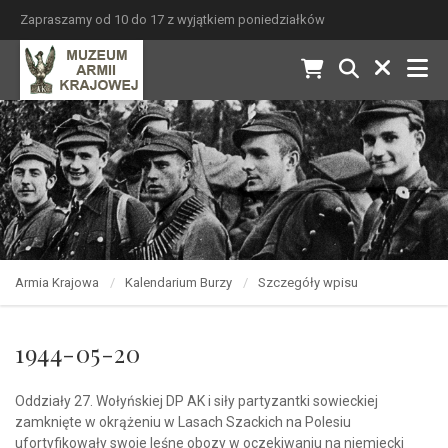
Zapraszamy od 10 do 17 z wyjątkiem poniedziałków
Armia Krajowa
Kalendarium Burzy
Szczegóły wpisu
1944-05-20
Oddziały 27. Wołyńskiej DP AK i siły partyzantki sowieckiej
zamknięte w okrążeniu w Lasach Szackich na Polesiu
ufortyfikowały swoje leśne obozy w oczekiwaniu na niemiecki