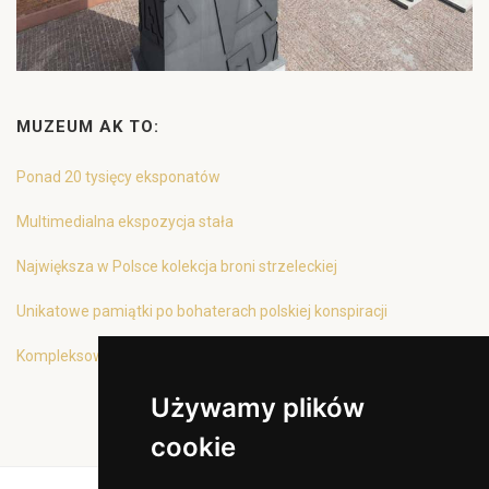
MUZEUM AK TO:
Ponad 20 tysięcy eksponatów
Multimedialna ekspozycja stała
Największa w Polsce kolekcja broni strzeleckiej
Unikatowe pamiątki po bohaterach polskiej konspiracji
Kompleksowa oferta edukacyjna
Używamy plików
cookie