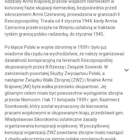
oddziały Armii Krajowej przeciw wojskom niemieckim w
końcowej fazie okupacji niemieckiej, bezpośrednio przed
wkroczeniem Armii Czerwonej, prowadzona w granicach II
Rzeczypospolitej. Trwała od 4 stycznia 1944, kiedy Armia
Czerwona przekroczyła na Wołyniu ustaloną w traktacie
ryskim granicę polsko-radziecką, do stycznia 1945.
Po klęsce Polski w wojnie obronnej w 1939 r. było już
wiadome dla rządu na wychodźstwie, że należy organizować
działalność konspiracyjną na terenach Rzeczpospolitej
okupowanych przez III Rzeszę i Związek Sowiecki. W
założeniach powstałej Służby Zwycięstwu Polski, a
następnie Związku Walki Zbrojnej (ZWZ) i finalnie Armii
Krajowej (AK) była walka przeciwko okupantowi. Jej
głównym celem miało być powszechne wystąpienie zbrojne
przeciw Niemcom. I tak 11 listopada 1939 r. gen. Kazimierz
Sosnkowski, który został wyznaczony do kierowania
pracami wojskowymi w okupowanym kraju, przedstawił gen.
Władysławowi Sikorskiemu ostateczne zasady
organizowania konspiracji wojskowej. W początkowej
koncepcji organizacji ZWZ powstanie zbrojne miało nastąpić
z chwilą wkroczenia na ziemie polskie regularnych wojsk