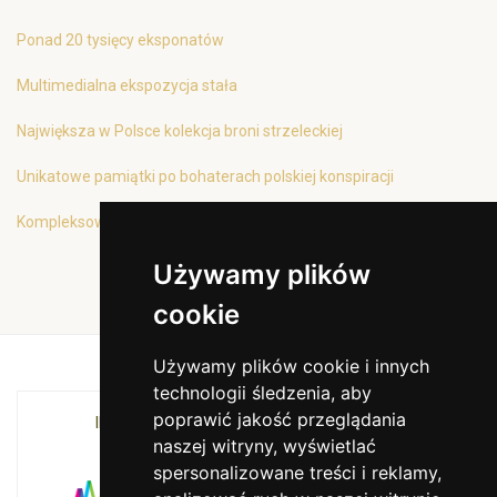
Ponad 20 tysięcy eksponatów
Multimedialna ekspozycja stała
Największa w Polsce kolekcja broni strzeleckiej
Unikatowe pamiątki po bohaterach polskiej konspiracji
Kompleksowa oferta edukacyjna
Używamy plików
cookie
Używamy plików cookie i innych
technologii śledzenia, aby
poprawić jakość przeglądania
INSTYTUCJA KULTURY MIASTA KRAKOWA I
naszej witryny, wyświetlać
WOJEWÓDZTWA MAŁOPOLSKIEGO
spersonalizowane treści i reklamy,