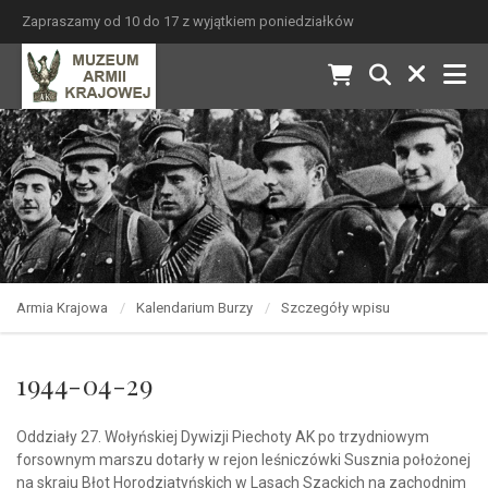
Zapraszamy od 10 do 17 z wyjątkiem poniedziałków
Armia Krajowa
Kalendarium Burzy
Szczegóły wpisu
1944-04-29
Oddziały 27. Wołyńskiej Dywizji Piechoty AK po trzydniowym
forsownym marszu dotarły w rejon leśniczówki Susznia położonej
na skraju Błot Horodziatyńskich w Lasach Szackich na zachodnim