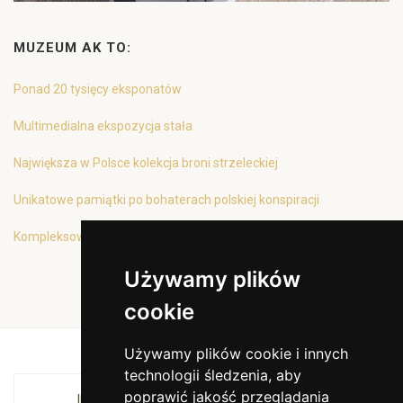
MUZEUM AK TO:
Ponad 20 tysięcy eksponatów
Multimedialna ekspozycja stała
Największa w Polsce kolekcja broni strzeleckiej
Unikatowe pamiątki po bohaterach polskiej konspiracji
Kompleksowa oferta edukacyjna
Używamy plików
cookie
Używamy plików cookie i innych
technologii śledzenia, aby
poprawić jakość przeglądania
INSTYTUCJA KULTURY MIASTA KRAKOWA I