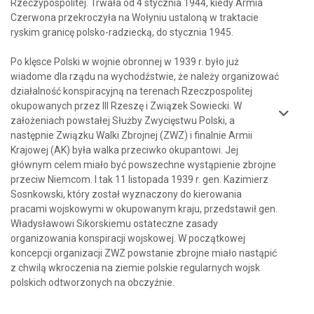
Rzeczypospolitej. Trwała od 4 stycznia 1944, kiedy Armia
Czerwona przekroczyła na Wołyniu ustaloną w traktacie
ryskim granicę polsko-radziecką, do stycznia 1945.
Po klęsce Polski w wojnie obronnej w 1939 r. było już
wiadome dla rządu na wychodźstwie, że należy organizować
działalność konspiracyjną na terenach Rzeczpospolitej
okupowanych przez III Rzeszę i Związek Sowiecki. W
założeniach powstałej Służby Zwycięstwu Polski, a
następnie Związku Walki Zbrojnej (ZWZ) i finalnie Armii
Krajowej (AK) była walka przeciwko okupantowi. Jej
głównym celem miało być powszechne wystąpienie zbrojne
przeciw Niemcom. I tak 11 listopada 1939 r. gen. Kazimierz
Sosnkowski, który został wyznaczony do kierowania
pracami wojskowymi w okupowanym kraju, przedstawił gen.
Władysławowi Sikorskiemu ostateczne zasady
organizowania konspiracji wojskowej. W początkowej
koncepcji organizacji ZWZ powstanie zbrojne miało nastąpić
z chwilą wkroczenia na ziemie polskie regularnych wojsk
polskich odtworzonych na obczyźnie.