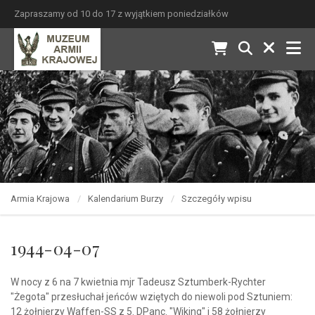
Zapraszamy od 10 do 17 z wyjątkiem poniedziałków
Armia Krajowa
Kalendarium Burzy
Szczegóły wpisu
1944-04-07
W nocy z 6 na 7 kwietnia mjr Tadeusz Sztumberk-Rychter
"Żegota" przesłuchał jeńców wziętych do niewoli pod Sztuniem:
12 żołnierzy Waffen-SS z 5. DPanc. "Wiking" i 58 żołnierzy