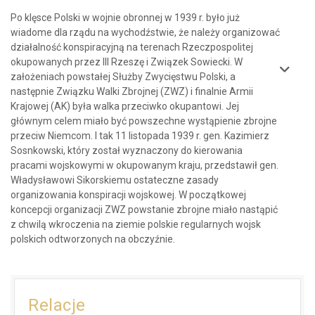
Po klęsce Polski w wojnie obronnej w 1939 r. było już
wiadome dla rządu na wychodźstwie, że należy organizować
działalność konspiracyjną na terenach Rzeczpospolitej
okupowanych przez III Rzeszę i Związek Sowiecki. W
założeniach powstałej Służby Zwycięstwu Polski, a
następnie Związku Walki Zbrojnej (ZWZ) i finalnie Armii
Krajowej (AK) była walka przeciwko okupantowi. Jej
głównym celem miało być powszechne wystąpienie zbrojne
przeciw Niemcom. I tak 11 listopada 1939 r. gen. Kazimierz
Sosnkowski, który został wyznaczony do kierowania
pracami wojskowymi w okupowanym kraju, przedstawił gen.
Władysławowi Sikorskiemu ostateczne zasady
organizowania konspiracji wojskowej. W początkowej
koncepcji organizacji ZWZ powstanie zbrojne miało nastąpić
z chwilą wkroczenia na ziemie polskie regularnych wojsk
polskich odtworzonych na obczyźnie.
Relacje