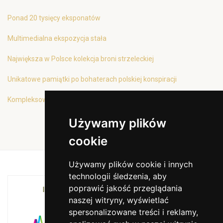
Ponad 20 tysięcy eksponatów
Multimedialna ekspozycja stała
Największa w Polsce kolekcja broni strzeleckiej
Unikatowe pamiątki po bohaterach polskiej konspiracji
Kompleksowa oferta edukacyjna
Używamy plików
cookie
Używamy plików cookie i innych
technologii śledzenia, aby
poprawić jakość przeglądania
INSTYTUCJA KULTURY MIASTA KRAKOWA I
naszej witryny, wyświetlać
WOJEWÓDZTWA MAŁOPOLSKIEGO
spersonalizowane treści i reklamy,