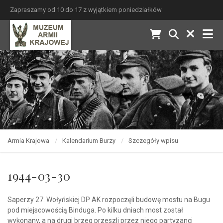
Zapraszamy od 10 do 17 z wyjątkiem poniedziałków
Armia Krajowa
Kalendarium Burzy
Szczegóły wpisu
1944-03-30
Saperzy 27. Wołyńskiej DP AK rozpoczęli budowę mostu na Bugu
pod miejscowością Binduga. Po kilku dniach most został
wykonany, a na drugi brzeg przeszli przez niego partyzanci