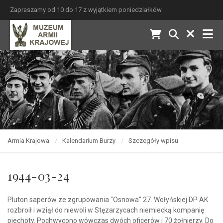
Zapraszamy od 10 do 17 z wyjątkiem poniedziałków
Armia Krajowa
Kalendarium Burzy
Szczegóły wpisu
1944-03-24
Pluton saperów ze zgrupowania "Osnowa" 27. Wołyńskiej DP AK
rozbroił i wziął do niewoli w Stęzarzycach niemiecką kompanię
piechoty. Pochwycono wówczas dwóch oficerów i 70 żołnierzy. Do