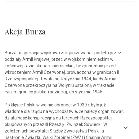
Akcja Burza
Burza to operacja wojskowa zorganizowana i podjęta przez
oddziały Armii Krajowej przeciw wojskom niemieckim w
końcowej fazie okupacji niemieckiej, bezpośrednio przed
wkroczeniem Armii Czerwonej, prowadzona w granicach II
Rzeczypospolitej. Trwała od 4 stycznia 1944, kiedy Armia
Czerwona przekroczyła na Wołyniu ustaloną w traktacie
ryskim granicę polsko-radziecką, do stycznia 1945.
Po klęsce Polski w wojnie obronnej w 1939 r. było już
wiadome dla rządu na wychodźstwie, że należy organizować
działalność konspiracyjną na terenach Rzeczpospolitej
okupowanych przez III Rzeszę i Związek Sowiecki. W
założeniach powstałej Służby Zwycięstwu Polski, a
następnie Związku Walki Zbrojnej (ZWZ) i finalnie Armii