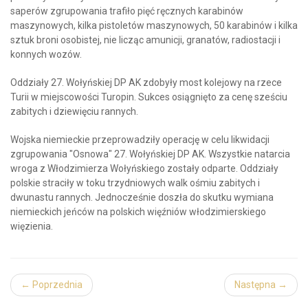
saperów zgrupowania trafiło pięć ręcznych karabinów
maszynowych, kilka pistoletów maszynowych, 50 karabinów i kilka
sztuk broni osobistej, nie licząc amunicji, granatów, radiostacji i
konnych wozów.
Oddziały 27. Wołyńskiej DP AK zdobyły most kolejowy na rzece
Turii w miejscowości Turopin. Sukces osiągnięto za cenę sześciu
zabitych i dziewięciu rannych.
Wojska niemieckie przeprowadziły operację w celu likwidacji
zgrupowania "Osnowa" 27. Wołyńskiej DP AK. Wszystkie natarcia
wroga z Włodzimierza Wołyńskiego zostały odparte. Oddziały
polskie straciły w toku trzydniowych walk ośmiu zabitych i
dwunastu rannych. Jednocześnie doszła do skutku wymiana
niemieckich jeńców na polskich więźniów włodzimierskiego
więzienia.
← Poprzednia
Następna →