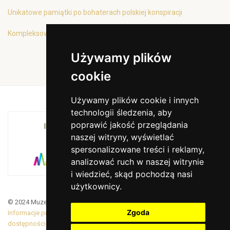
Unikatowe pamiątki po bohaterach polskiej konspiracji
Kompleksowa oferta edukacyjna
Używamy plików
cookie
Używamy plików cookie i innych
technologii śledzenia, aby
poprawić jakość przeglądania
INSTYTUCJA KULTURY MIASTA KRAKOWA I
naszej witryny, wyświetlać
WOJEWÓDZTWA MAŁOPOLSKIEGO
spersonalizowane treści i reklamy,
analizować ruch w naszej witrynie
i wiedzieć, skąd pochodzą nasi
użytkownicy.
© 2024 Muzeum Armii Krajowej. Translated by Google Translate
Zgoda
Informacje prawne
|
BiP
|
Zamówienia publiczne
|
Deklaracja
dostępności