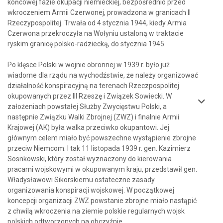
końcowej fazie okupacji niemieckiej, bezpośrednio przed
wkroczeniem Armii Czerwonej, prowadzona w granicach II
Rzeczypospolitej. Trwała od 4 stycznia 1944, kiedy Armia
Czerwona przekroczyła na Wołyniu ustaloną w traktacie
ryskim granicę polsko-radziecką, do stycznia 1945.
Po klęsce Polski w wojnie obronnej w 1939 r. było już
wiadome dla rządu na wychodźstwie, że należy organizować
działalność konspiracyjną na terenach Rzeczpospolitej
okupowanych przez III Rzeszę i Związek Sowiecki. W
założeniach powstałej Służby Zwycięstwu Polski, a
następnie Związku Walki Zbrojnej (ZWZ) i finalnie Armii
Krajowej (AK) była walka przeciwko okupantowi. Jej
głównym celem miało być powszechne wystąpienie zbrojne
przeciw Niemcom. I tak 11 listopada 1939 r. gen. Kazimierz
Sosnkowski, który został wyznaczony do kierowania
pracami wojskowymi w okupowanym kraju, przedstawił gen.
Władysławowi Sikorskiemu ostateczne zasady
organizowania konspiracji wojskowej. W początkowej
koncepcji organizacji ZWZ powstanie zbrojne miało nastąpić
z chwilą wkroczenia na ziemie polskie regularnych wojsk
polskich odtworzonych na obczyźnie.