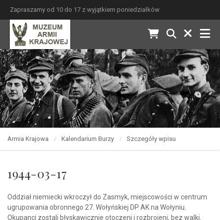
Zapraszamy od 10 do 17 z wyjątkiem poniedziałków
Armia Krajowa
Kalendarium Burzy
Szczegóły wpisu
1944-03-17
Oddział niemiecki wkroczył do Zasmyk, miejscowości w centrum
ugrupowania obronnego 27. Wołyńskiej DP AK na Wołyniu.
Okupanci zostali błyskawicznie otoczeni i rozbrojeni, bez walki.