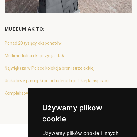
MUZEUM AK TO:
Ponad 20 tysięcy eksponatów
Multimedialna ekspozycja stała
Największa w Polsce kolekcja broni strzeleckiej
Unikatowe pamiątki po bohaterach polskiej konspiracji
Kompleksowa oferta edukacyjna
Używamy plików
cookie
Używamy plików cookie i innych