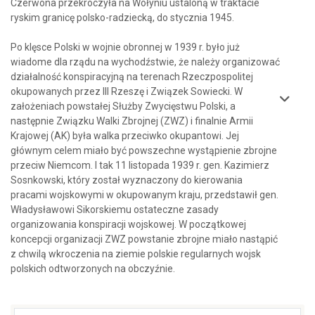
Czerwona przekroczyła na Wołyniu ustaloną w traktacie
ryskim granicę polsko-radziecką, do stycznia 1945.
Po klęsce Polski w wojnie obronnej w 1939 r. było już
wiadome dla rządu na wychodźstwie, że należy organizować
działalność konspiracyjną na terenach Rzeczpospolitej
okupowanych przez III Rzeszę i Związek Sowiecki. W
założeniach powstałej Służby Zwycięstwu Polski, a
następnie Związku Walki Zbrojnej (ZWZ) i finalnie Armii
Krajowej (AK) była walka przeciwko okupantowi. Jej
głównym celem miało być powszechne wystąpienie zbrojne
przeciw Niemcom. I tak 11 listopada 1939 r. gen. Kazimierz
Sosnkowski, który został wyznaczony do kierowania
pracami wojskowymi w okupowanym kraju, przedstawił gen.
Władysławowi Sikorskiemu ostateczne zasady
organizowania konspiracji wojskowej. W początkowej
koncepcji organizacji ZWZ powstanie zbrojne miało nastąpić
z chwilą wkroczenia na ziemie polskie regularnych wojsk
polskich odtworzonych na obczyźnie.