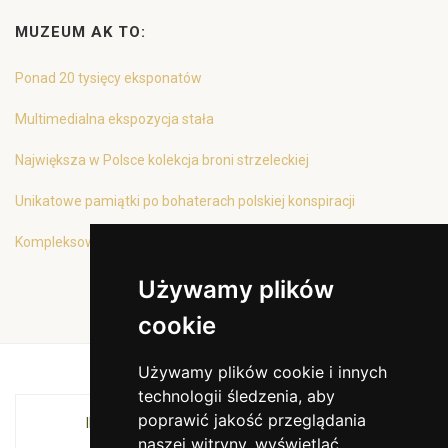
MUZEUM AK TO:
Ponad 20 tysięcy eksponatów
Multimedialna ekspozycja stała
Największa w Polsce kolekcja broni strzeleckiej
Unikatowe pamiątki po bohaterach polskiej konspiracji
Kompleksowa oferta edukacyjna
Używamy plików
cookie
Używamy plików cookie i innych
technologii śledzenia, aby
poprawić jakość przeglądania
INSTYTUCJA KULTURY MIASTA KRAKOWA I
naszej witryny, wyświetlać
WOJEWÓDZTWA MAŁOPOLSKIEGO