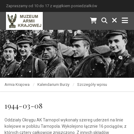
Zapraszamy od 10 do 17 z wyjątkiem poniedziałków
Armia Krajowa
Kalendarium Burzy
Szczegóły wpisu
1944-03-08
Oddziały Okręgu AK Tarnopol wykonały szereg uderzeń na linie
kolejowe w pobliżu Tarnopola. Wykolejono łącznie 16 pociągów, z
których cztery całkowicie zniszczono. Z innych składów