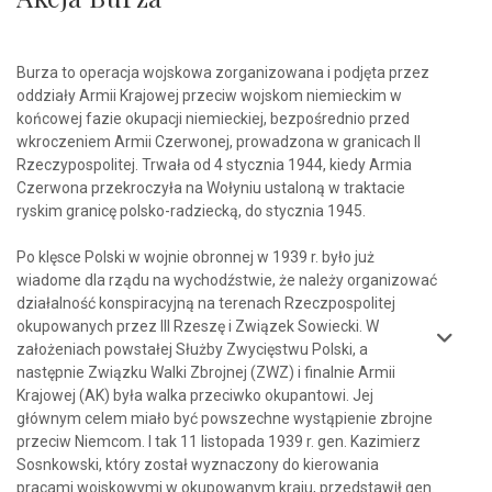
Burza to operacja wojskowa zorganizowana i podjęta przez
oddziały Armii Krajowej przeciw wojskom niemieckim w
końcowej fazie okupacji niemieckiej, bezpośrednio przed
wkroczeniem Armii Czerwonej, prowadzona w granicach II
Rzeczypospolitej. Trwała od 4 stycznia 1944, kiedy Armia
Czerwona przekroczyła na Wołyniu ustaloną w traktacie
ryskim granicę polsko-radziecką, do stycznia 1945.
Po klęsce Polski w wojnie obronnej w 1939 r. było już
wiadome dla rządu na wychodźstwie, że należy organizować
działalność konspiracyjną na terenach Rzeczpospolitej
okupowanych przez III Rzeszę i Związek Sowiecki. W
założeniach powstałej Służby Zwycięstwu Polski, a
następnie Związku Walki Zbrojnej (ZWZ) i finalnie Armii
Krajowej (AK) była walka przeciwko okupantowi. Jej
głównym celem miało być powszechne wystąpienie zbrojne
przeciw Niemcom. I tak 11 listopada 1939 r. gen. Kazimierz
Sosnkowski, który został wyznaczony do kierowania
pracami wojskowymi w okupowanym kraju, przedstawił gen.