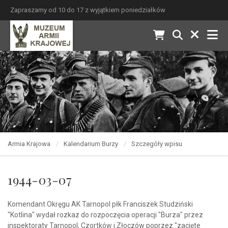
Zapraszamy od 10 do 17 z wyjątkiem poniedziałków
Armia Krajowa
Kalendarium Burzy
Szczegóły wpisu
1944-03-07
Komendant Okręgu AK Tarnopol płk Franciszek Studziński
"Kotlina" wydał rozkaz do rozpoczęcia operacji "Burza" przez
inspektoraty Tarnopol, Czortków i Złoczów poprzez "zacięte