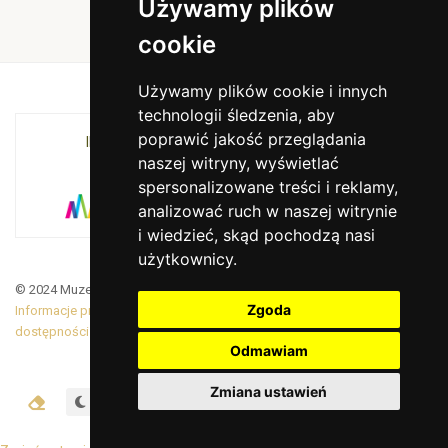
Używamy plików
cookie
Używamy plików cookie i innych
technologii śledzenia, aby
poprawić jakość przeglądania
INSTYTUCJA KULTURY MIASTA KRAKOWA I
naszej witryny, wyświetlać
WOJEWÓDZTWA MAŁOPOLSKIEGO
spersonalizowane treści i reklamy,
analizować ruch w naszej witrynie
i wiedzieć, skąd pochodzą nasi
użytkownicy.
© 2024 Muzeum Armii Krajowej. Translated by Google Translate
Zgoda
Informacje prawne
|
BiP
|
Zamówienia publiczne
|
Deklaracja
dostępności
Odmawiam
Zmiana ustawień