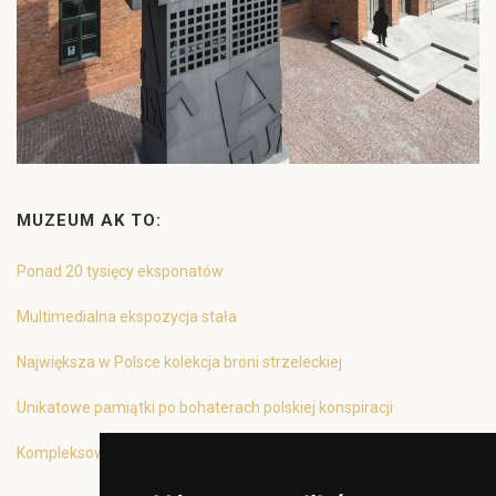
MUZEUM AK TO:
Ponad 20 tysięcy eksponatów
Multimedialna ekspozycja stała
Największa w Polsce kolekcja broni strzeleckiej
Unikatowe pamiątki po bohaterach polskiej konspiracji
Kompleksowa oferta edukacyjna