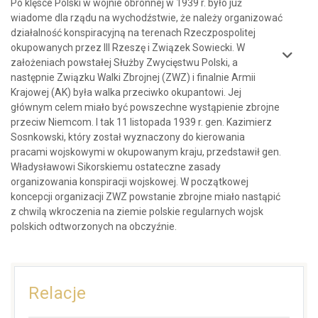
Po klęsce Polski w wojnie obronnej w 1939 r. było już
wiadome dla rządu na wychodźstwie, że należy organizować
działalność konspiracyjną na terenach Rzeczpospolitej
okupowanych przez III Rzeszę i Związek Sowiecki. W
założeniach powstałej Służby Zwycięstwu Polski, a
następnie Związku Walki Zbrojnej (ZWZ) i finalnie Armii
Krajowej (AK) była walka przeciwko okupantowi. Jej
głównym celem miało być powszechne wystąpienie zbrojne
przeciw Niemcom. I tak 11 listopada 1939 r. gen. Kazimierz
Sosnkowski, który został wyznaczony do kierowania
pracami wojskowymi w okupowanym kraju, przedstawił gen.
Władysławowi Sikorskiemu ostateczne zasady
organizowania konspiracji wojskowej. W początkowej
koncepcji organizacji ZWZ powstanie zbrojne miało nastąpić
z chwilą wkroczenia na ziemie polskie regularnych wojsk
polskich odtworzonych na obczyźnie.
Relacje