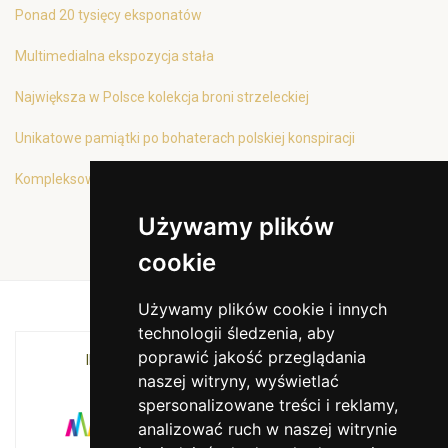
Ponad 20 tysięcy eksponatów
Multimedialna ekspozycja stała
Największa w Polsce kolekcja broni strzeleckiej
Unikatowe pamiątki po bohaterach polskiej konspiracji
Kompleksowa oferta edukacyjna
Używamy plików
cookie
Używamy plików cookie i innych
technologii śledzenia, aby
poprawić jakość przeglądania
INSTYTUCJA KULTURY MIASTA KRAKOWA I
naszej witryny, wyświetlać
WOJEWÓDZTWA MAŁOPOLSKIEGO
spersonalizowane treści i reklamy,
analizować ruch w naszej witrynie