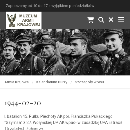
Zapraszamy od 10 do 17 z wyjątkiem poniedziałków
Armia Krajowa
Kalendarium Burzy
Szczegóły wpisu
1944-02-20
I. batalion 45. Pułku Piechoty AK por. Franciszka Pukackiego
"Gzymsa" z 27. Wołyńskiej DP AK wpadł w zasadzkę UPA i stracił
15 zabitych żołnierzy.