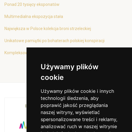
Ponad 20 tysięcy eksponatów
Multimedialna ekspozycja stała
Największa w Polsce kolekcja broni strzeleckiej
Unikatowe pamiątki po bohaterach polskiej konspiracji
Kompleksowa oferta edukacyjna
Używamy plików
cookie
Używamy plików cookie i innych
technologii śledzenia, aby
poprawić jakość przeglądania
INSTYTUCJA KULTURY MIASTA KRAKOWA I
naszej witryny, wyświetlać
WOJEWÓDZTWA MAŁOPOLSKIEGO
spersonalizowane treści i reklamy,
analizować ruch w naszej witrynie