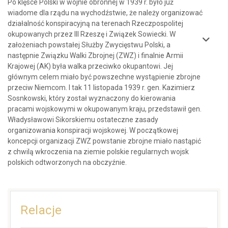
Po klęsce Polski w wojnie obronnej w 1939 r. było już
wiadome dla rządu na wychodźstwie, że należy organizować
działalność konspiracyjną na terenach Rzeczpospolitej
okupowanych przez III Rzeszę i Związek Sowiecki. W
założeniach powstałej Służby Zwycięstwu Polski, a
następnie Związku Walki Zbrojnej (ZWZ) i finalnie Armii
Krajowej (AK) była walka przeciwko okupantowi. Jej
głównym celem miało być powszechne wystąpienie zbrojne
przeciw Niemcom. I tak 11 listopada 1939 r. gen. Kazimierz
Sosnkowski, który został wyznaczony do kierowania
pracami wojskowymi w okupowanym kraju, przedstawił gen.
Władysławowi Sikorskiemu ostateczne zasady
organizowania konspiracji wojskowej. W początkowej
koncepcji organizacji ZWZ powstanie zbrojne miało nastąpić
z chwilą wkroczenia na ziemie polskie regularnych wojsk
polskich odtworzonych na obczyźnie.
Relacje