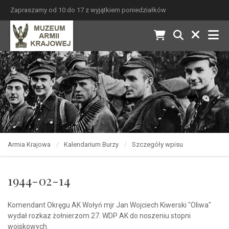
Zapraszamy od 10 do 17 z wyjątkiem poniedziałków
Armia Krajowa
Kalendarium Burzy
Szczegóły wpisu
1944-02-14
Komendant Okręgu AK Wołyń mjr Jan Wojciech Kiwerski "Oliwa"
wydał rozkaz żołnierzom 27. WDP AK do noszeniu stopni
wojskowych.