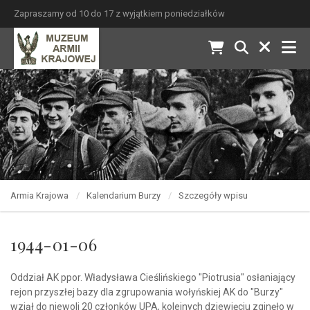
Zapraszamy od 10 do 17 z wyjątkiem poniedziałków
Armia Krajowa
Kalendarium Burzy
Szczegóły wpisu
1944-01-06
Oddział AK ppor. Władysława Cieślińskiego "Piotrusia" osłaniający
rejon przyszłej bazy dla zgrupowania wołyńskiej AK do "Burzy"
wziął do niewoli 20 członków UPA, kolejnych dziewięciu zginęło w