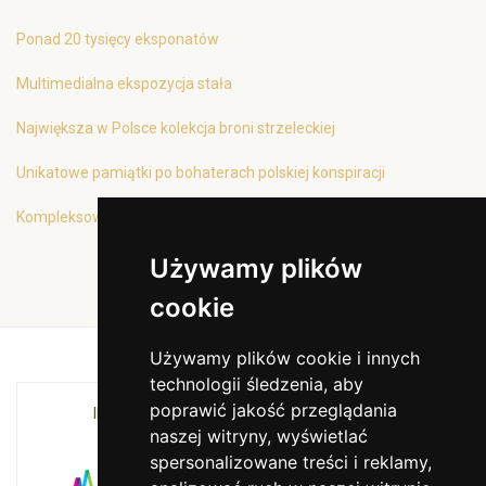
Ponad 20 tysięcy eksponatów
Multimedialna ekspozycja stała
Największa w Polsce kolekcja broni strzeleckiej
Unikatowe pamiątki po bohaterach polskiej konspiracji
Kompleksowa oferta edukacyjna
Używamy plików
cookie
Używamy plików cookie i innych
technologii śledzenia, aby
poprawić jakość przeglądania
INSTYTUCJA KULTURY MIASTA KRAKOWA I
naszej witryny, wyświetlać
WOJEWÓDZTWA MAŁOPOLSKIEGO
spersonalizowane treści i reklamy,