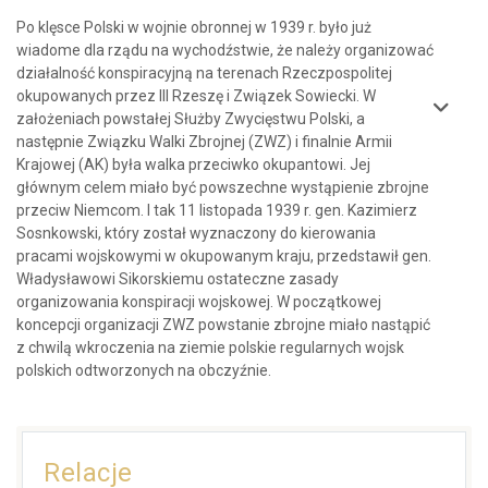
Po klęsce Polski w wojnie obronnej w 1939 r. było już
wiadome dla rządu na wychodźstwie, że należy organizować
działalność konspiracyjną na terenach Rzeczpospolitej
okupowanych przez III Rzeszę i Związek Sowiecki. W
założeniach powstałej Służby Zwycięstwu Polski, a
następnie Związku Walki Zbrojnej (ZWZ) i finalnie Armii
Krajowej (AK) była walka przeciwko okupantowi. Jej
głównym celem miało być powszechne wystąpienie zbrojne
przeciw Niemcom. I tak 11 listopada 1939 r. gen. Kazimierz
Sosnkowski, który został wyznaczony do kierowania
pracami wojskowymi w okupowanym kraju, przedstawił gen.
Władysławowi Sikorskiemu ostateczne zasady
organizowania konspiracji wojskowej. W początkowej
koncepcji organizacji ZWZ powstanie zbrojne miało nastąpić
z chwilą wkroczenia na ziemie polskie regularnych wojsk
polskich odtworzonych na obczyźnie.
Relacje