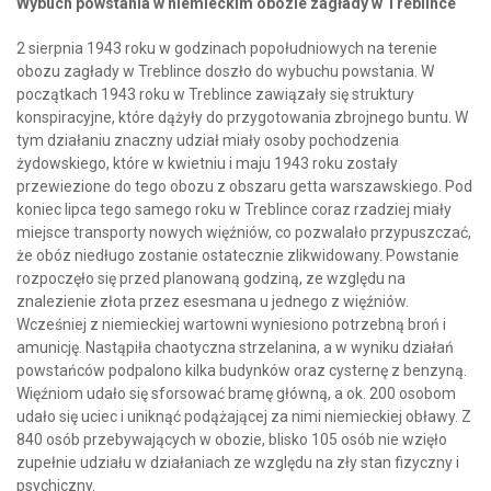
Wybuch powstania w niemieckim obozie zagłady w Treblince
2 sierpnia 1943 roku w godzinach popołudniowych na terenie
obozu zagłady w Treblince doszło do wybuchu powstania. W
początkach 1943 roku w Treblince zawiązały się struktury
konspiracyjne, które dążyły do przygotowania zbrojnego buntu. W
tym działaniu znaczny udział miały osoby pochodzenia
żydowskiego, które w kwietniu i maju 1943 roku zostały
przewiezione do tego obozu z obszaru getta warszawskiego. Pod
koniec lipca tego samego roku w Treblince coraz rzadziej miały
miejsce transporty nowych więźniów, co pozwalało przypuszczać,
że obóz niedługo zostanie ostatecznie zlikwidowany. Powstanie
rozpoczęło się przed planowaną godziną, ze względu na
znalezienie złota przez esesmana u jednego z więźniów.
Wcześniej z niemieckiej wartowni wyniesiono potrzebną broń i
amunicję. Nastąpiła chaotyczna strzelanina, a w wyniku działań
powstańców podpalono kilka budynków oraz cysternę z benzyną.
Więźniom udało się sforsować bramę główną, a ok. 200 osobom
udało się uciec i uniknąć podążającej za nimi niemieckiej obławy. Z
840 osób przebywających w obozie, blisko 105 osób nie wzięło
zupełnie udziału w działaniach ze względu na zły stan fizyczny i
psychiczny.