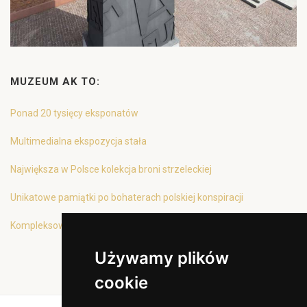
MUZEUM AK TO:
Ponad 20 tysięcy eksponatów
Multimedialna ekspozycja stała
Największa w Polsce kolekcja broni strzeleckiej
Unikatowe pamiątki po bohaterach polskiej konspiracji
Kompleksowa oferta edukacyjna
Używamy plików
cookie