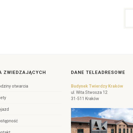
A ZWIEDZAJĄCYCH
DANE TELEADRESOWE
dziny otwarcia
Budynek Twierdzy Kraków
ul. Wita Stwosza 12
lety
31-511 Kraków
ojazd
ostępność
ntakt