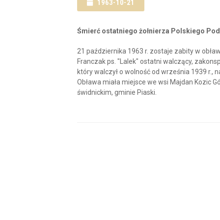
1963-10-21
Śmierć ostatniego żołnierza Polskiego Po
21 października 1963 r. zostaje zabity w obł
Franczak ps. "Lalek" ostatni walczący, zakon
który walczył o wolność od września 1939 r.,
Obława miała miejsce we wsi Majdan Kozic Gó
świdnickim, gminie Piaski.