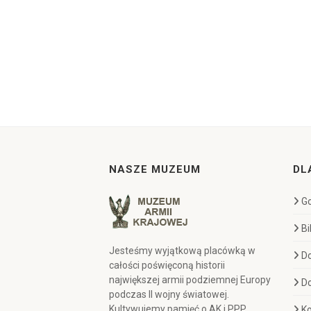
NASZE MUZEUM
DL
Go
Bi
Jesteśmy wyjątkową placówką w
D
całości poświęconą historii
największej armii podziemnej Europy
D
podczas II wojny światowej.
Kultywujemy pamięć o AK i PPP,
Ko