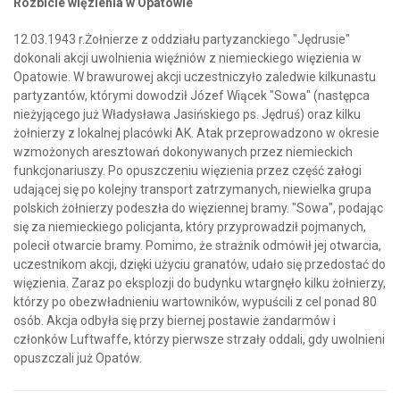
Rozbicie więzienia w Opatowie
12.03.1943 r.Żołnierze z oddziału partyzanckiego "Jędrusie"
dokonali akcji uwolnienia więźniów z niemieckiego więzienia w
Opatowie. W brawurowej akcji uczestniczyło zaledwie kilkunastu
partyzantów, którymi dowodził Józef Wiącek "Sowa" (następca
nieżyjącego już Władysława Jasińskiego ps. Jędruś) oraz kilku
żołnierzy z lokalnej placówki AK. Atak przeprowadzono w okresie
wzmożonych aresztowań dokonywanych przez niemieckich
funkcjonariuszy. Po opuszczeniu więzienia przez część załogi
udającej się po kolejny transport zatrzymanych, niewielka grupa
polskich żołnierzy podeszła do więziennej bramy. "Sowa", podając
się za niemieckiego policjanta, który przyprowadził pojmanych,
polecił otwarcie bramy. Pomimo, że strażnik odmówił jej otwarcia,
uczestnikom akcji, dzięki użyciu granatów, udało się przedostać do
więzienia. Zaraz po eksplozji do budynku wtargnęło kilku żołnierzy,
którzy po obezwładnieniu wartowników, wypuścili z cel ponad 80
osób. Akcja odbyła się przy biernej postawie żandarmów i
członków Luftwaffe, którzy pierwsze strzały oddali, gdy uwolnieni
opuszczali już Opatów.