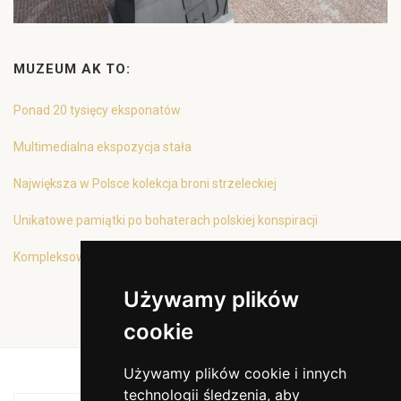
MUZEUM AK TO:
Ponad 20 tysięcy eksponatów
Multimedialna ekspozycja stała
Największa w Polsce kolekcja broni strzeleckiej
Unikatowe pamiątki po bohaterach polskiej konspiracji
Kompleksowa oferta edukacyjna
Używamy plików
cookie
Używamy plików cookie i innych
technologii śledzenia, aby