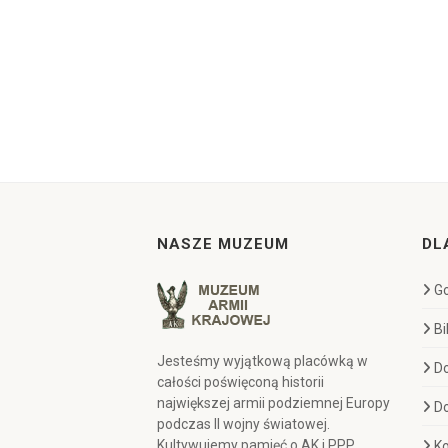
NASZE MUZEUM
DL
Go
Bi
Jesteśmy wyjątkową placówką w
D
całości poświęconą historii
największej armii podziemnej Europy
D
podczas II wojny światowej.
Kultywujemy pamięć o AK i PPP,
Ko