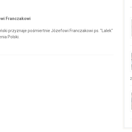
wi Franczakowi
yński przyznaje pośmiertnie Józefowi Franczakowi ps. "Lalek"
ia Polski.
2