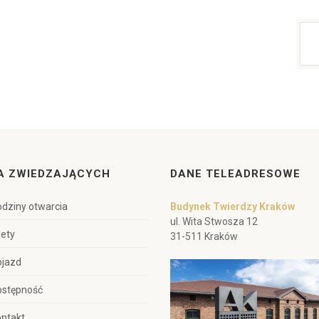
A ZWIEDZAJĄCYCH
DANE TELEADRESOWE
dziny otwarcia
Budynek Twierdzy Kraków
ul. Wita Stwosza 12
lety
31-511 Kraków
ojazd
ostępność
ntakt