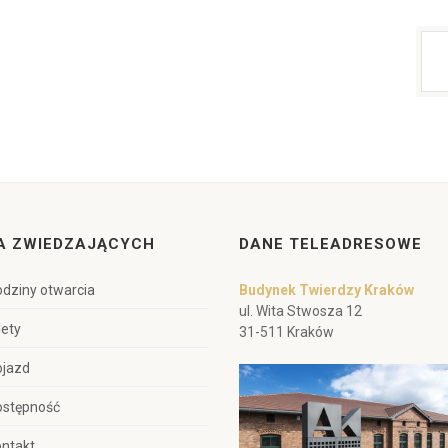
A ZWIEDZAJĄCYCH
DANE TELEADRESOWE
dziny otwarcia
Budynek Twierdzy Kraków
ul. Wita Stwosza 12
lety
31-511 Kraków
ojazd
ostępność
ntakt