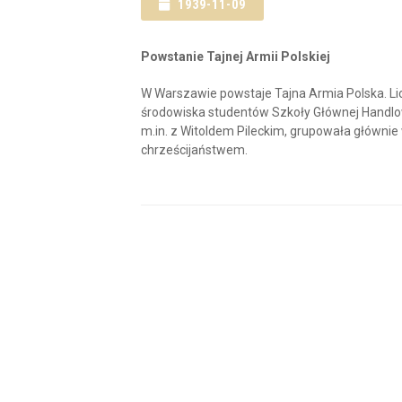
1939-11-09
Powstanie Tajnej Armii Polskiej
W Warszawie powstaje Tajna Armia Polska. Li
środowiska studentów Szkoły Głównej Handlo
m.in. z Witoldem Pileckim, grupowała główni
chrześcijaństwem.