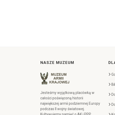
NASZE MUZEUM
DL
Go
Bi
Jesteśmy wyjątkową placówką w
D
całości poświęconą historii
największej armii podziemnej Europy
D
podczas II wojny światowej.
Kultywujemy pamięć o AK i PPP,
Ko