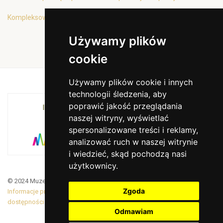
Kompleksowa oferta edukacyjna
Używamy plików
cookie
Używamy plików cookie i innych
technologii śledzenia, aby
poprawić jakość przeglądania
INSTYTUCJA KULTURY MIASTA KRAKOWA I
naszej witryny, wyświetlać
WOJEWÓDZTWA MAŁOPOLSKIEGO
spersonalizowane treści i reklamy,
analizować ruch w naszej witrynie
i wiedzieć, skąd pochodzą nasi
użytkownicy.
© 2024 Muzeum Armii Krajowej. Translated by Google Translate
Zgoda
Informacje prawne
|
BiP
|
Zamówienia publiczne
|
Deklaracja
dostępności
Odmawiam