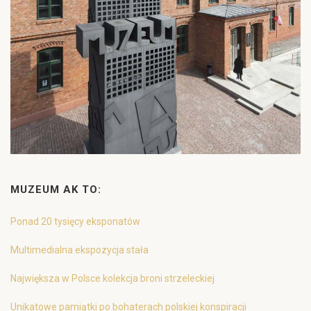
MUZEUM AK TO:
Ponad 20 tysięcy eksponatów
Multimedialna ekspozycja stała
Największa w Polsce kolekcja broni strzeleckiej
Unikatowe pamiątki po bohaterach polskiej konspiracji