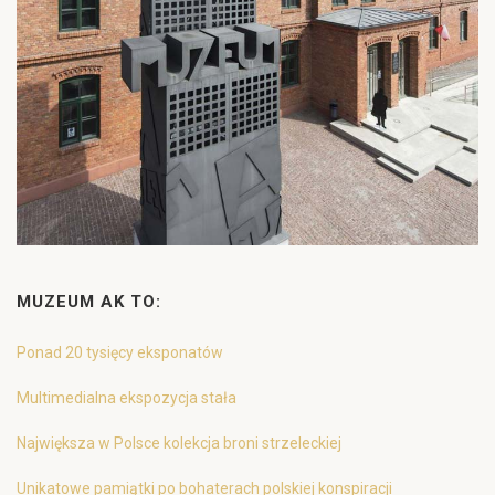
MUZEUM AK TO:
Ponad 20 tysięcy eksponatów
Multimedialna ekspozycja stała
Największa w Polsce kolekcja broni strzeleckiej
Unikatowe pamiątki po bohaterach polskiej konspiracji