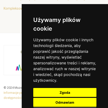
Kompleksowa oferta edukacyjna
Używamy plików
cookie
Używamy plików cookie i innych
technologii śledzenia, aby
poprawić jakość przeglądania
INSTYTUCJA KULTURY MIASTA KRAKOWA I
naszej witryny, wyświetlać
WOJEWÓDZTWA MAŁOPOLSKIEGO
spersonalizowane treści i reklamy,
analizować ruch w naszej witrynie
i wiedzieć, skąd pochodzą nasi
użytkownicy.
© 2024 Muzeum Armii Krajowej. Translated by Google Translate
Zgoda
Informacje prawne
|
BiP
|
Zamówienia publiczne
|
Deklaracja
dostępności
Odmawiam