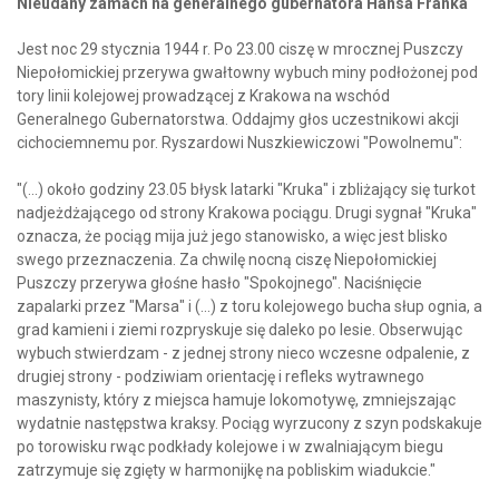
Nieudany zamach na generalnego gubernatora Hansa Franka
Jest noc 29 stycznia 1944 r. Po 23.00 ciszę w mrocznej Puszczy
Niepołomickiej przerywa gwałtowny wybuch miny podłożonej pod
tory linii kolejowej prowadzącej z Krakowa na wschód
Generalnego Gubernatorstwa. Oddajmy głos uczestnikowi akcji
cichociemnemu por. Ryszardowi Nuszkiewiczowi "Powolnemu":
"(...) około godziny 23.05 błysk latarki "Kruka" i zbliżający się turkot
nadjeżdżającego od strony Krakowa pociągu. Drugi sygnał "Kruka"
oznacza, że pociąg mija już jego stanowisko, a więc jest blisko
swego przeznaczenia. Za chwilę nocną ciszę Niepołomickiej
Puszczy przerywa głośne hasło "Spokojnego". Naciśnięcie
zapalarki przez "Marsa" i (...) z toru kolejowego bucha słup ognia, a
grad kamieni i ziemi rozpryskuje się daleko po lesie. Obserwując
wybuch stwierdzam - z jednej strony nieco wczesne odpalenie, z
drugiej strony - podziwiam orientację i refleks wytrawnego
maszynisty, który z miejsca hamuje lokomotywę, zmniejszając
wydatnie następstwa kraksy. Pociąg wyrzucony z szyn podskakuje
po torowisku rwąc podkłady kolejowe i w zwalniającym biegu
zatrzymuje się zgięty w harmonijkę na pobliskim wiadukcie."