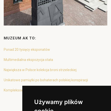
MUZEUM AK TO:
Ponad 20 tysięcy eksponatów
Multimedialna ekspozycja stała
Największa w Polsce kolekcja broni strzeleckiej
Unikatowe pamiątki po bohaterach polskiej konspiracji
Kompleksowa oferta edukacyjna
Używamy plików
cookie