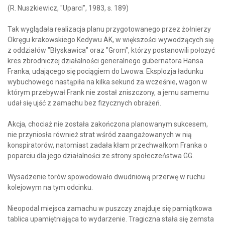
(R. Nuszkiewicz, "Uparci", 1983, s. 189)
Tak wyglądała realizacja planu przygotowanego przez żołnierzy
Okręgu krakowskiego Kedywu AK, w większości wywodzących się
z oddziałów "Błyskawica" oraz "Grom", którzy postanowili położyć
kres zbrodniczej działalności generalnego gubernatora Hansa
Franka, udającego się pociągiem do Lwowa. Eksplozja ładunku
wybuchowego nastąpiła na kilka sekund za wcześnie, wagon w
którym przebywał Frank nie został zniszczony, a jemu samemu
udał się ujść z zamachu bez fizycznych obrażeń.
Akcja, chociaż nie została zakończona planowanym sukcesem,
nie przyniosła również strat wśród zaangażowanych w nią
konspiratorów, natomiast zadała kłam przechwałkom Franka o
poparciu dla jego działalności ze strony społeczeństwa GG.
Wysadzenie torów spowodowało dwudniową przerwę w ruchu
kolejowym na tym odcinku.
Nieopodal miejsca zamachu w puszczy znajduje się pamiątkowa
tablica upamiętniająca to wydarzenie. Tragiczna stała się zemsta