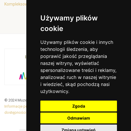
Kompleksowa oferta edukacyjna
Używamy plików
cookie
Używamy plików cookie i innych
technologii śledzenia, aby
poprawić jakość przeglądania
INSTYTUCJA KULTURY MIASTA KRAKOWA I
naszej witryny, wyświetlać
WOJEWÓDZTWA MAŁOPOLSKIEGO
spersonalizowane treści i reklamy,
analizować ruch w naszej witrynie
i wiedzieć, skąd pochodzą nasi
użytkownicy.
© 2024 Muzeum Armii Krajowej. Translated by Google Translate
Zgoda
Informacje prawne
|
BiP
|
Zamówienia publiczne
|
Deklaracja
dostępności
Odmawiam
Zmiana ustawień