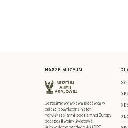
NASZE MUZEUM
DL
Go
Bi
Jesteśmy wyjątkową placówką w
D
całości poświęconą historii
największej armii podziemnej Europy
D
podczas II wojny światowej.
Kultywujemy pamięć o AK i PPP,
Ko