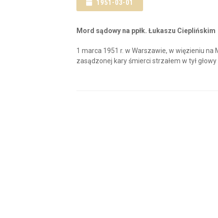
1951-03-01
Mord sądowy na ppłk. Łukaszu Cieplińskim
1 marca 1951 r. w Warszawie, w więzieniu n
zasądzonej kary śmierci strzałem w tył głowy p