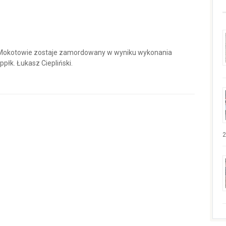
a Mokotowie zostaje zamordowany w wyniku wykonania
płk. Łukasz Ciepliński.
2