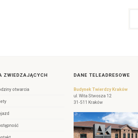
A ZWIEDZAJĄCYCH
DANE TELEADRESOWE
dziny otwarcia
Budynek Twierdzy Kraków
ul. Wita Stwosza 12
lety
31-511 Kraków
ojazd
ostępność
ntakt