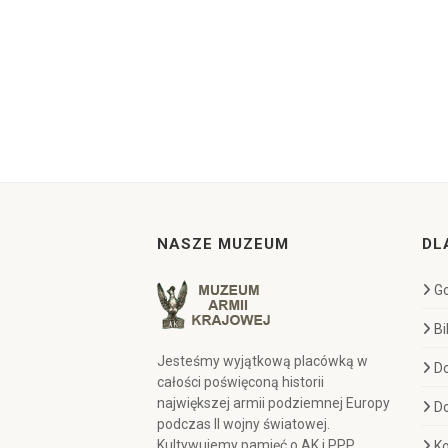
NASZE MUZEUM
DL
Go
Bi
Jesteśmy wyjątkową placówką w
D
całości poświęconą historii
największej armii podziemnej Europy
D
podczas II wojny światowej.
Kultywujemy pamięć o AK i PPP,
Ko