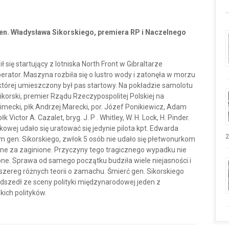
ćgen. Władysława Sikorskiego, premiera RP i Naczelnego
ił się startujący z lotniska North Front w Gibraltarze
erator. Maszyna rozbiła się o lustro wody i zatonęła w morzu
 której umieszczony był pas startowy. Na pokładzie samolotu
ikorski, premier Rządu Rzeczypospolitej Polskiej na
imecki, płk Andrzej Marecki, por. Józef Ponikiewicz, Adam
Victor A. Cazalet, bryg. J. P . Whitley, W. H. Lock, H. Pinder.
owej udało się uratować się jedynie pilota kpt. Edwarda
2
tym gen. Sikorskiego, zwłok 5 osób nie udało się płetwonurkom
ne za zaginione. Przyczyny tego tragicznego wypadku nie
one. Sprawa od samego początku budziła wiele niejasności i
ę szereg różnych teorii o zamachu. Śmierć gen. Sikorskiego
odszedł ze sceny polityki międzynarodowej jeden z
kich polityków.