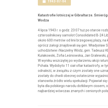
1943-07-04
Katastrofie lotniczej w Gibraltarze. Śmier
Wodza
4 lipca 1943 r. o godz. 23:07 tuż po starcie rozb
czterosilnikowy samolot Consolidated B-24 Lib
około 600 metrów od linii brzegowej plaży, na
oprócz załogi znajdowali się gen. Władysław S
uchodźstwie i Naczelny Wódz, gen. Tadeusz Kl
Kułakowski, Zofia Leśniowska, Jan Gralewski, płk 
W wyniku wszczętej po wydarzeniu akcji ratunk
Pchala. Wydobyto 11 ciał ofiar katastrofy, w 
odnaleźć, w związku z czym zostały one uzna
zostały do chwili obecnej ostatecznie wyjaśni
stanowiła źródło wielu spekulacji. Pojawiał si
była dla polskiego narodu dotkliwym ciosem, 
najbardziej wówczas znanych i cenionych pols