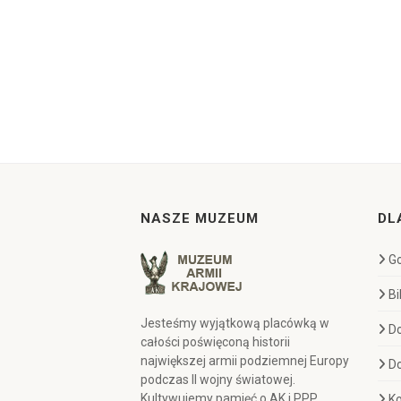
NASZE MUZEUM
DL
Go
Bi
Jesteśmy wyjątkową placówką w
D
całości poświęconą historii
największej armii podziemnej Europy
D
podczas II wojny światowej.
Kultywujemy pamięć o AK i PPP,
Ko