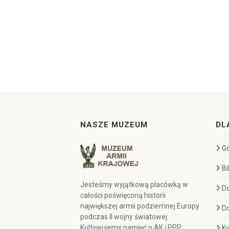
NASZE MUZEUM
DL
Go
Bi
Jesteśmy wyjątkową placówką w
D
całości poświęconą historii
największej armii podziemnej Europy
D
podczas II wojny światowej.
Kultywujemy pamięć o AK i PPP,
Ko