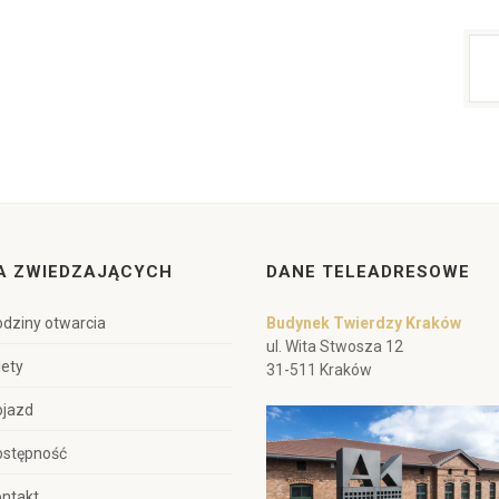
A ZWIEDZAJĄCYCH
DANE TELEADRESOWE
dziny otwarcia
Budynek Twierdzy Kraków
ul. Wita Stwosza 12
lety
31-511 Kraków
ojazd
ostępność
ntakt