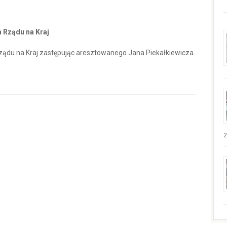
 Rządu na Kraj
ądu na Kraj zastępując aresztowanego Jana Piekałkiewicza.
.
2