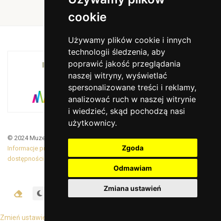
cookie
Używamy plików cookie i innych
technologii śledzenia, aby
poprawić jakość przeglądania
INSTYTUCJA KULTURY MIASTA KRAKOWA I
naszej witryny, wyświetlać
WOJEWÓDZTWA MAŁOPOLSKIEGO
spersonalizowane treści i reklamy,
analizować ruch w naszej witrynie
i wiedzieć, skąd pochodzą nasi
użytkownicy.
© 2024 Muzeum Armii Krajowej. Translated by Google Translate
Zgoda
Informacje prawne
|
BiP
|
Zamówienia publiczne
|
Deklaracja
dostępności
Odmawiam
Zmiana ustawień
Zmień ustawienia cookies