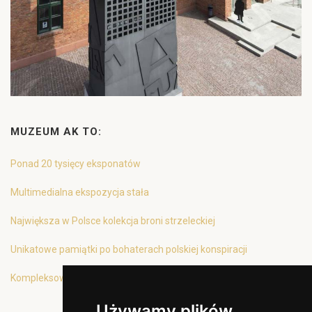
MUZEUM AK TO:
Ponad 20 tysięcy eksponatów
Multimedialna ekspozycja stała
Największa w Polsce kolekcja broni strzeleckiej
Unikatowe pamiątki po bohaterach polskiej konspiracji
Kompleksowa oferta edukacyjna
Używamy plików