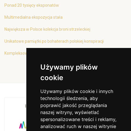
Ponad 20 tysięcy eksponatów
Multimedialna ekspozycja stała
Największa w Polsce kolekcja broni strzeleckiej
Unikatowe pamiątki po bohaterach polskiej konspiracji
Kompleksowa oferta edukacyjna
Używamy plików
cookie
Używamy plików cookie i innych
technologii śledzenia, aby
poprawić jakość przeglądania
INSTYTUCJA KULTURY MIASTA KRAKOWA I
naszej witryny, wyświetlać
WOJEWÓDZTWA MAŁOPOLSKIEGO
spersonalizowane treści i reklamy,
analizować ruch w naszej witrynie