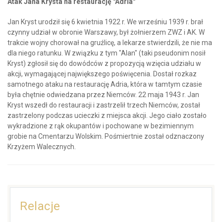
Atak Jana Krysta na restaurację "Adria"
Jan Kryst urodził się 6 kwietnia 1922 r. We wrześniu 1939 r. brał
czynny udział w obronie Warszawy, był żołnierzem ZWZ i AK. W
trakcie wojny chorował na gruźlicę, a lekarze stwierdzili, że nie ma
dla niego ratunku. W związku z tym "Alan" (taki pseudonim nosił
Kryst) zgłosił się do dowódców z propozycją wzięcia udziału w
akcji, wymagającej największego poświęcenia. Dostał rozkaz
samotnego ataku na restaurację Adria, która w tamtym czasie
była chętnie odwiedzana przez Niemców. 22 maja 1943 r. Jan
Kryst wszedł do restauracji i zastrzelił trzech Niemców, został
zastrzelony podczas ucieczki z miejsca akcji. Jego ciało zostało
wykradzione z rąk okupantów i pochowane w bezimiennym
grobie na Cmentarzu Wolskim. Pośmiertnie został odznaczony
Krzyżem Walecznych.
Relacje