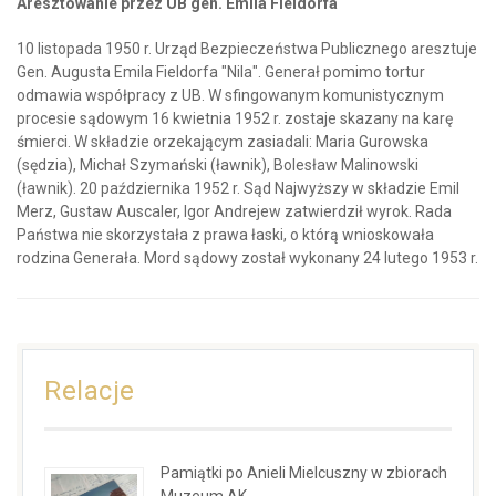
Aresztowanie przez UB gen. Emila Fieldorfa
10 listopada 1950 r. Urząd Bezpieczeństwa Publicznego aresztuje
Gen. Augusta Emila Fieldorfa "Nila". Generał pomimo tortur
odmawia współpracy z UB. W sfingowanym komunistycznym
procesie sądowym 16 kwietnia 1952 r. zostaje skazany na karę
śmierci. W składzie orzekającym zasiadali: Maria Gurowska
(sędzia), Michał Szymański (ławnik), Bolesław Malinowski
(ławnik). 20 października 1952 r. Sąd Najwyższy w składzie Emil
Merz, Gustaw Auscaler, Igor Andrejew zatwierdził wyrok. Rada
Państwa nie skorzystała z prawa łaski, o którą wnioskowała
rodzina Generała. Mord sądowy został wykonany 24 lutego 1953 r.
Relacje
Pamiątki po Anieli Mielcuszny w zbiorach