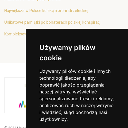
Największa w Polsce kolekcja broni strzeleckiej
Unikatowe pamiątki po bohaterach polskiej konspiracji
Kompleksowa oferta edukacyjna
Używamy plików
cookie
Używamy plików cookie i innych
technologii śledzenia, aby
poprawić jakość przeglądania
INSTYTUCJA KULTURY MIASTA KRAKOWA I
naszej witryny, wyświetlać
WOJEWÓDZTWA MAŁOPOLSKIEGO
spersonalizowane treści i reklamy,
analizować ruch w naszej witrynie
i wiedzieć, skąd pochodzą nasi
użytkownicy.
© 2024 Muzeum Armii Krajowej. Translated by Google Translate