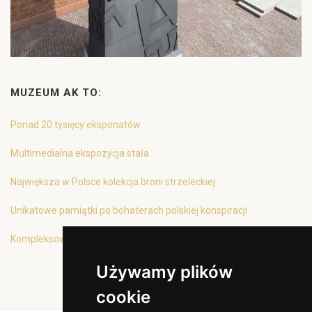
MUZEUM AK TO:
Ponad 20 tysięcy eksponatów
Multimedialna ekspozycja stała
Największa w Polsce kolekcja broni strzeleckiej
Unikatowe pamiątki po bohaterach polskiej konspiracji
Kompleksowa oferta edukacyjna
Używamy plików
cookie