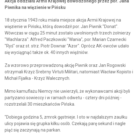
Akcja oddziału Armii Krajowej dowodzonego przez por. Jana
Piwnika na więzienie w Pińsku
18 stycznia 1943 roku miała miejsce akcja Armii Krajowej na
więzienie w Pińsku, którą dowodził por. Jan Piwnik "Donat".
Wówczas w ciągu 25 minut zostało uwolnionych trzech żołnierzy
"Wachlarza": Alfred Paczkowski "Wania", por. Marian Czarnecki
"Ryś" oraz st. strz. Piotr Downar "Azor". Oprócz AK-owców udało
się wyciągnąć także ok. 40 innych więźniów.
Za wzorowo przeprowadzoną akcję Piwnik oraz Jan Rogowski
otrzymali Krzyż Srebrny Virtuti Militari, natomiast Wacław Kopisto i
Michał Fijałka - Krzyż Walecznych.
Mimo kamuflażu Niemcy nie uwierzyli, że wykonawcami akcji byli
partyzanci sowieccy i w ramach odwetu - cztery dni później -
rozstrzelali 30 mieszkańców Pińska.
"Dobiega godzina 5, zmrok gęstnieje. I oto w najdalszym zaułku
ulicy pojawia się grupka kilku osób. Czekają parę sekund i nagle
piąć się zaczynają na parkan.