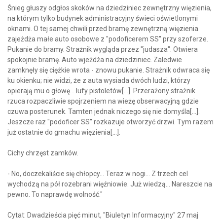
Śnieg głuszy odgłos skoków na dziedziniec zewnętrzny więzienia,
na którym tylko budynek administracyjny świeci oświetlonymi
oknami. O tej samej chwili przed bramę zewnętrzną więzienia
zajeżdża małe auto osobowe z "podoficerem SS" przy szoferze.
Pukanie do bramy. Strażnik wygląda przez "judasza". Otwiera
spokojnie bramę. Auto wjeżdża na dziedziniec. Zaledwie
zamknęły się ciężkie wrota - znowu pukanie. Strażnik odwraca się
ku okienku; nie widzi, że z auta wysiada dwóch ludzi, którzy
opierają mu o głowę... lufy pistoletów[...]. Przerażony strażnik
rzuca rozpaczliwie spojrzeniem na wieżę obserwacyjną gdzie
czuwa posterunek. Tamten jednak niczego się nie domyśla[...].
Jeszcze raz "podoficer SS" rozkazuje otworzyć drzwi. Tym razem
już ostatnie do gmachu więzienia[...].
Cichy chrzęst zamków.
- No, doczekaliście się chłopcy... Teraz w nogi... Z trzech cel
wychodzą na pół rozebrani więźniowie. Już wiedzą... Nareszcie na
pewno. To naprawdę wolność."
Cytat: Dwadzieścia pięć minut, "Biuletyn Informacyjny" 27 maj