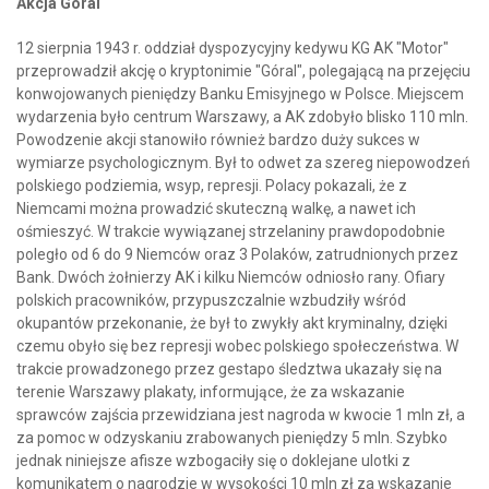
Akcja Góral
12 sierpnia 1943 r. oddział dyspozycyjny kedywu KG AK "Motor"
przeprowadził akcję o kryptonimie "Góral", polegającą na przejęciu
konwojowanych pieniędzy Banku Emisyjnego w Polsce. Miejscem
wydarzenia było centrum Warszawy, a AK zdobyło blisko 110 mln.
Powodzenie akcji stanowiło również bardzo duży sukces w
wymiarze psychologicznym. Był to odwet za szereg niepowodzeń
polskiego podziemia, wsyp, represji. Polacy pokazali, że z
Niemcami można prowadzić skuteczną walkę, a nawet ich
ośmieszyć. W trakcie wywiązanej strzelaniny prawdopodobnie
poległo od 6 do 9 Niemców oraz 3 Polaków, zatrudnionych przez
Bank. Dwóch żołnierzy AK i kilku Niemców odniosło rany. Ofiary
polskich pracowników, przypuszczalnie wzbudziły wśród
okupantów przekonanie, że był to zwykły akt kryminalny, dzięki
czemu obyło się bez represji wobec polskiego społeczeństwa. W
trakcie prowadzonego przez gestapo śledztwa ukazały się na
terenie Warszawy plakaty, informujące, że za wskazanie
sprawców zajścia przewidziana jest nagroda w kwocie 1 mln zł, a
za pomoc w odzyskaniu zrabowanych pieniędzy 5 mln. Szybko
jednak niniejsze afisze wzbogaciły się o doklejane ulotki z
komunikatem o nagrodzie w wysokości 10 mln zł za wskazanie