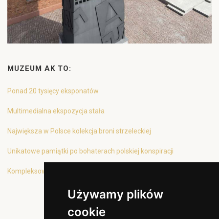
MUZEUM AK TO:
Ponad 20 tysięcy eksponatów
Multimedialna ekspozycja stała
Największa w Polsce kolekcja broni strzeleckiej
Unikatowe pamiątki po bohaterach polskiej konspiracji
Kompleksowa oferta edukacyjna
Używamy plików
cookie