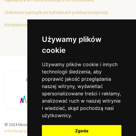
Unikatowe pamiątki po bohaterach polskiej konspiracji
Kompleksowa oferta edukacyjna
Używamy plików
cookie
Używamy plików cookie i innych
technologii śledzenia, aby
poprawić jakość przeglądania
INSTYTUCJA KULTURY MIASTA KRAKOWA I
naszej witryny, wyświetlać
WOJEWÓDZTWA MAŁOPOLSKIEGO
spersonalizowane treści i reklamy,
analizować ruch w naszej witrynie
i wiedzieć, skąd pochodzą nasi
użytkownicy.
© 2024 Muzeum Armii Krajowej. Translated by Google Translate
Zgoda
Informacje prawne
|
BiP
|
Zamówienia publiczne
|
Deklaracja