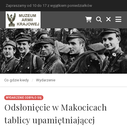
Zapraszamy od 10 do 17 z wyjątkiem poniedziałków
Co gdzie kiedy
Wydarzenie
WYDARZENIE ODBYŁO SIĘ
Odsłonięcie w Makocicach
tablicy upamiętniającej