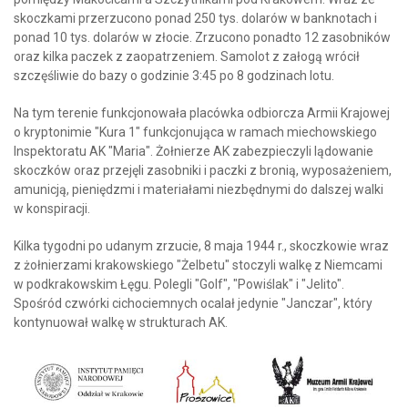
skoczkami przerzucono ponad 250 tys. dolarów w banknotach i
ponad 10 tys. dolarów w złocie. Zrzucono ponadto 12 zasobników
oraz kilka paczek z zaopatrzeniem. Samolot z załogą wrócił
szczęśliwie do bazy o godzinie 3:45 po 8 godzinach lotu.
Na tym terenie funkcjonowała placówka odbiorcza Armii Krajowej
o kryptonimie "Kura 1" funkcjonująca w ramach miechowskiego
Inspektoratu AK "Maria". Żołnierze AK zabezpieczyli lądowanie
skoczków oraz przejęli zasobniki i paczki z bronią, wyposażeniem,
amunicją, pieniędzmi i materiałami niezbędnymi do dalszej walki
w konspiracji.
Kilka tygodni po udanym zrzucie, 8 maja 1944 r., skoczkowie wraz
z żołnierzami krakowskiego "Żelbetu" stoczyli walkę z Niemcami
w podkrakowskim Łęgu. Polegli "Golf", "Powiślak" i "Jelito".
Spośród czwórki cichociemnych ocalał jedynie "Janczar", który
kontynuował walkę w strukturach AK.