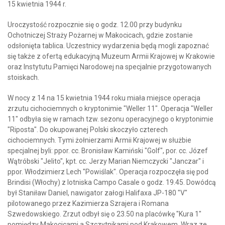
15 kwietnia 1944 r.
Uroczystość rozpocznie się o godz. 12.00 przy budynku
Ochotniczej Straży Pożarnej w Makocicach, gdzie zostanie
odsłonięta tablica. Uczestnicy wydarzenia będą mogli zapoznać
się także z ofertą edukacyjną Muzeum Armii Krajowej w Krakowie
oraz Instytutu Pamięci Narodowej na specjalnie przygotowanych
stoiskach.
W nocy z 14 na 15 kwietnia 1944 roku miała miejsce operacja
zrzutu cichociemnych o kryptonimie "Weller 11". Operacja "Weller
11" odbyła się w ramach tzw. sezonu operacyjnego o kryptonimie
"Riposta". Do okupowanej Polski skoczyło czterech
cichociemnych. Tymi żołnierzami Armii Krajowej w służbie
specjalnej byli: ppor. cc. Bronisław Kamiński "Golf", por. cc. Józef
Wątróbski "Jelito", kpt. cc. Jerzy Marian Niemczycki "Janczar" i
ppor. Włodzimierz Lech "Powiślak". Operacja rozpoczęła się pod
Brindisi (Włochy) z lotniska Campo Casale o godz. 19.45. Dowódcą
był Staniław Daniel, nawigator załogi Halifaxa JP-180 "V"
pilotowanego przez Kazimierza Szrajera i Romana
Szwedowskiego. Zrzut odbył się o 23.50 na placówkę "Kura 1"
pomiędzy Makocicami a Szczytnikami pod Krakowem. Wraz ze