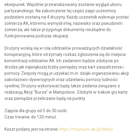
ekwipunek. Wspólnie przeanalizowany zostanie wygląd ubioru
partyzanckiego. Na zakończenie tej części zajęć uczestnicy
podzieleni zostaną na 4 drużyny. Każdy uczestnik wykreuje postać
żołnierza AK, któremu wymyśli imię, nazwisko oraz pseudonim
żołnierza, ale także przygotuje dokumenty niezbędne do
funkcjonowania podczas okupacji.
Drużyny wcielą się w rolę oddziałów prowadzących działalność
konspiracyjną, które otrzymały rozkaz zgłoszenia się do miejsca
koncentracji oddziałów AK. Ich zadaniem będzie zdobycie po
drodze jak największej liczby pieniędzy oraz kart zaopatrzenia i
pomocy. Zespoły mogą je uzyskać m.in. dzięki organizowaniu akcji
sabotażowo-dywersyjnych oraz udzielaniu pomocy ludności
cywilnej. Drużyny wykonywać będą także zadania związane z
realizacją Akcji "Burza" w Małopolsce. Zdobyte w trakcie gry karty
oraz pieniądze przeliczane będą na punkty.
Zajęcia dla grupy od 5 do 30 osób.
Czas trwania: do 120 minut.
Koszt podany jest na stronie
https://muzeum-ak.pl/bilety/