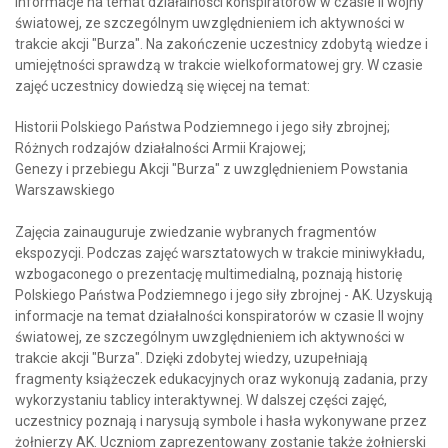
informacje na temat działalności konspiratorów w czasie II wojny
światowej, ze szczególnym uwzględnieniem ich aktywności w
trakcie akcji "Burza". Na zakończenie uczestnicy zdobytą wiedze i
umiejętności sprawdzą w trakcie wielkoformatowej gry. W czasie
zajęć uczestnicy dowiedzą się więcej na temat:
Historii Polskiego Państwa Podziemnego i jego siły zbrojnej;
Różnych rodzajów działalności Armii Krajowej;
Genezy i przebiegu Akcji "Burza" z uwzględnieniem Powstania
Warszawskiego
Zajęcia zainauguruje zwiedzanie wybranych fragmentów
ekspozycji. Podczas zajęć warsztatowych w trakcie miniwykładu,
wzbogaconego o prezentację multimedialną, poznają historię
Polskiego Państwa Podziemnego i jego siły zbrojnej - AK. Uzyskują
informacje na temat działalności konspiratorów w czasie II wojny
światowej, ze szczególnym uwzględnieniem ich aktywności w
trakcie akcji "Burza". Dzięki zdobytej wiedzy, uzupełniają
fragmenty książeczek edukacyjnych oraz wykonują zadania, przy
wykorzystaniu tablicy interaktywnej. W dalszej części zajęć,
uczestnicy poznają i narysują symbole i hasła wykonywane przez
żołnierzy AK. Uczniom zaprezentowany zostanie także żołnierski