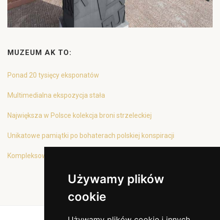
MUZEUM AK TO:
Ponad 20 tysięcy eksponatów
Multimedialna ekspozycja stała
Największa w Polsce kolekcja broni strzeleckiej
Unikatowe pamiątki po bohaterach polskiej konspiracji
Kompleksowa oferta edukacyjna
Używamy plików
cookie
Używamy plików cookie i innych