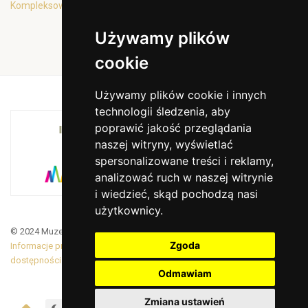
Kompleksowa oferta edukacyjna
Używamy plików
cookie
Używamy plików cookie i innych
technologii śledzenia, aby
poprawić jakość przeglądania
INSTYTUCJA KULTURY MIASTA KRAKOWA I
naszej witryny, wyświetlać
WOJEWÓDZTWA MAŁOPOLSKIEGO
spersonalizowane treści i reklamy,
analizować ruch w naszej witrynie
i wiedzieć, skąd pochodzą nasi
użytkownicy.
© 2024 Muzeum Armii Krajowej. Translated by Google Translate
Zgoda
Informacje prawne
|
BiP
|
Zamówienia publiczne
|
Deklaracja
dostępności
Odmawiam
Zmiana ustawień