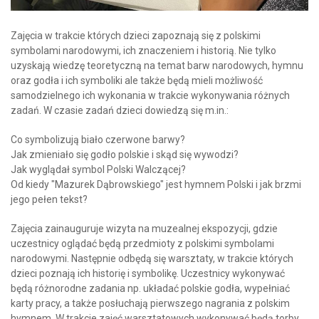
Zajęcia w trakcie których dzieci zapoznają się z polskimi
symbolami narodowymi, ich znaczeniem i historią. Nie tylko
uzyskają wiedzę teoretyczną na temat barw narodowych, hymnu
oraz godła i ich symboliki ale także będą mieli możliwość
samodzielnego ich wykonania w trakcie wykonywania różnych
zadań. W czasie zadań dzieci dowiedzą się m.in.:
Co symbolizują biało czerwone barwy?
Jak zmieniało się godło polskie i skąd się wywodzi?
Jak wyglądał symbol Polski Walczącej?
Od kiedy "Mazurek Dąbrowskiego" jest hymnem Polski i jak brzmi
jego pełen tekst?
Zajęcia zainauguruje wizyta na muzealnej ekspozycji, gdzie
uczestnicy oglądać będą przedmioty z polskimi symbolami
narodowymi. Następnie odbędą się warsztaty, w trakcie których
dzieci poznają ich historię i symbolikę. Uczestnicy wykonywać
będą różnorodne zadania np. układać polskie godła, wypełniać
karty pracy, a także posłuchają pierwszego nagrania z polskim
hymnem. W trakcie zajęć warsztatowych wykonywać będą torby,