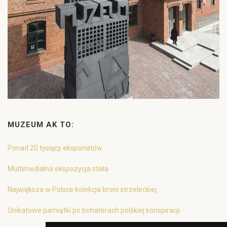
MUZEUM AK TO:
Ponad 20 tysięcy eksponatów
Multimedialna ekspozycja stała
Największa w Polsce kolekcja broni strzeleckiej
Unikatowe pamiątki po bohaterach polskiej konspiracji