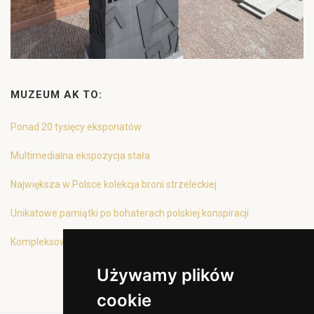
MUZEUM AK TO:
Ponad 20 tysięcy eksponatów
Multimedialna ekspozycja stała
Największa w Polsce kolekcja broni strzeleckiej
Unikatowe pamiątki po bohaterach polskiej konspiracji
Kompleksowa oferta edukacyjna
Używamy plików
cookie