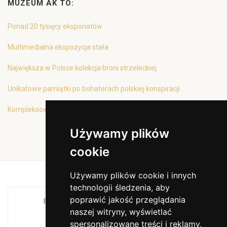
MUZEUM AK TO:
Ponad 20 tysięcy eksponatów
Multimedialna ekspozycja stała
Największa w Polsce kolekcja broni strzeleckiej
Unikatowe pamiątki po bohaterach polskiej konspiracji
Kompleksowa oferta edukacyjna
Używamy plików
cookie
Używamy plików cookie i innych
technologii śledzenia, aby
poprawić jakość przeglądania
INSTYTUCJA KULTURY MIASTA KRAKOWA I
naszej witryny, wyświetlać
WOJEWÓDZTWA MAŁOPOLSKIEGO
spersonalizowane treści i reklamy,