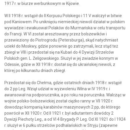
1917 r. w biurze werbunkowym w Kijowie.
W II 1918 r. wstąpił do II Korpusu Polskiego i 11 V walczył w bitwie
pod Kaniowem. Po uniknięciu niemieckiej niewoli działał w polskim
wywiadzie i ewakuował Polaków do Murmańska w celu transportu
do Francji. W VI został aresztowany przez bolszewików i
przewieziony do Piotrogrodu (Petersburga), skąd natychmiast
uciekł do Moskwy, gdzie ponownie go zatrzymali, lecz stąd też
zbiegł w VIII i przedostał się na Kubań do 4 Dywizji Strzelców
Polskich gen. L. Żeligowskiego. Służył w jej zwiadzie konnym w
Odessie, gdzie w XII 1918 r. dostał się do ukraińskiej niewoli, z
której po kilkunastu dniach zbiegł.
Przedostał się do Chełma, gdzie ostatnich dniach 1918 r. wstąpił
do 2 pp Leg. Wziął udział w wyzwoleniu Wilna w IV 1919 r. i
awansował na podporucznika, a po roku na porucznika. Walcząc w
wojnie polsko-bolszewickiej został ciężko ranny w VII 1920 r.
dowodząc kompanią karabinów maszynowych 2 pp, do którego
powrócił w XII 1920 r. Od II 1921 r. był adiutantem dowódcy 2
Dywizji Piechoty Leg., a od VI 4 Brygady P. Leg. Od XI 1921 do I 1924
r. służył w 6 pułku strzelców podhalańskich w Stryju (zapewne