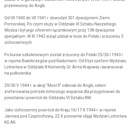
przeniesiony do Anglii.
Od VII 1940 do VII 1941 r. dowodził 301 dywizjonem Ziemi
Pomorskiej. Po czym służy w Oddziale VI Sztabu Naczelnego
Wodza i był jego oficerem łącznikowym przy 138 dywizjonie
specjalnym. W XI 1942 wziął udział w locie do Polski i zrzuceniu 3
cichociemnych.
Po kursie szkoleniowym został zrzucony do Polski 25/26 I 1943 r.
w rejonie Białobrzegów pod Radomiem. Od II był szefem Wydziału
Lotnictwa w Oddziale III Komendy Gł. Armii Krajowej i awansował
na pułkownika.
29/30 V 1944 r. w akcji "Most II" odleciał do Anglii, celem
zreferowania potrzeb lotniczego wsparcia dla przygotowań do
powstania i powrócił do Oddziału VI Sztabu NW.
Jako cichociemny powrócił do Kraju 16/17 X 1944 r. w rejonie
Janowa pod Częstochową. 22 X ponownie objął Wydział Lotnictwa
KG AK.