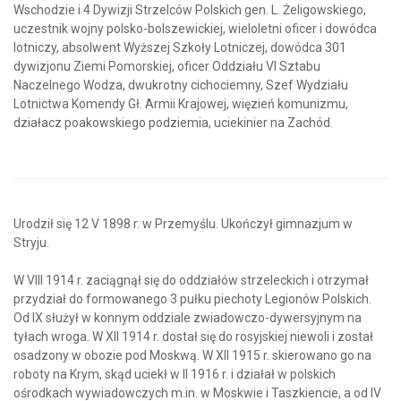
Wschodzie i 4 Dywizji Strzelców Polskich gen. L. Żeligowskiego,
uczestnik wojny polsko-bolszewickiej, wieloletni oficer i dowódca
lotniczy, absolwent Wyższej Szkoły Lotniczej, dowódca 301
dywizjonu Ziemi Pomorskiej, oficer Oddziału VI Sztabu
Naczelnego Wodza, dwukrotny cichociemny, Szef Wydziału
Lotnictwa Komendy Gł. Armii Krajowej, więzień komunizmu,
działacz poakowskiego podziemia, uciekinier na Zachód.
Urodził się 12 V 1898 r. w Przemyślu. Ukończył gimnazjum w
Stryju.
W VIII 1914 r. zaciągnął się do oddziałów strzeleckich i otrzymał
przydział do formowanego 3 pułku piechoty Legionów Polskich.
Od IX służył w konnym oddziale zwiadowczo-dywersyjnym na
tyłach wroga. W XII 1914 r. dostał się do rosyjskiej niewoli i został
osadzony w obozie pod Moskwą. W XII 1915 r. skierowano go na
roboty na Krym, skąd uciekł w II 1916 r. i działał w polskich
ośrodkach wywiadowczych m.in. w Moskwie i Taszkiencie, a od IV