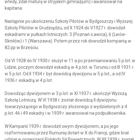
wtedy, zdał maturę w stryjskim gimnazjum) i awansował na
kapitana.
Następnie po ukończeniu Szkoły Pilotów w Bydgoszczy i Wyższej
Szkoły Pilotów w Grudziądzu, od X 1924 do V1927 r. dowodził
eskadrami w pułkach lotniczych: 3 (Poznań-Ławica), 6 (Lwów-
Skniłów) i 1 (Warszawa). Potem przez rok dowodził kompanią w
82 pp w Brześciu.
Od VI 1928 do IV 1930 r. służył w 11 a po przemianowaniu 5 p.lot. w
Lidzie, poczym dowodził eskadrą w 4 p.lot. w Toruniu i od III 1931 r.
w 5 p.lot. Od II 1934 r. był dowódcą dywizjonu w 5 p.lot., a od IV
1936 r. eskadrą w 4 p.lot.
Dowodząc dywizjonem w 3 p.lot. w XI 1937 r. ukończył Wyższą
Szkołę Lotniczą. W VI 1938 r. został dowódcą II dywizjonu
towarzyszącego w Bydgoszczy złożonego z wydzielonych z 4
p.lot. 46 i 49 eskadry i w 1939 r. awansował na podpułkownika.
W Kampanii 1939 r. dowodził swym dywizjonem, a po jego
rozformowaniu przez Rumunię dotarł w X do Francji, gdzie brał
udział w organizacji Polskich Sił Powietrznych. W XII 1939 r. został