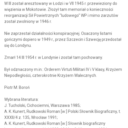
W III został aresztowany w Łodzi i w VII 1945 r. przewieziony do
więzienia w Mokotowie. Złożył tam memoriał o konieczności
reorganizacji Sił Powietrznych "ludowego" WP i mimo zarzutów
został zwolniony w 1946 r.
Nie zaprzestał działalności konspiracyjnej. Osaczony listami
gończymi dopiero w 1949 r., przez Szczecin i Szwecję przedostał
się do Londynu.
Zmarł 14 III 1954 r. w Londynie i został tam pochowany.
Był odznaczony m.in.: Orderem Virtuti Militari IV i V klasy, Krzyżem
Niepodległości, czterokrotnie Krzyżem Walecznych.
Piotr M. Boroń
Wybrana literatura:
J. Tucholski, Cichociemni, Warszawa 1985;
A. K. Kunert, Rudkowski Roman [w:] Polski Słownik Biograficzny, t.
XXXII/4 z. 135, Wrocław 1991;
A. K. Kunert, Rudkowski Roman [w:] Słownik biograficzny