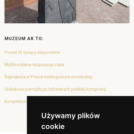
MUZEUM AK TO:
Ponad 20 tysięcy eksponatów
Multimedialna ekspozycja stała
Największa w Polsce kolekcja broni strzeleckiej
Unikatowe pamiątki po bohaterach polskiej konspiracji
Kompleksowa oferta edukacyjna
Używamy plików
cookie