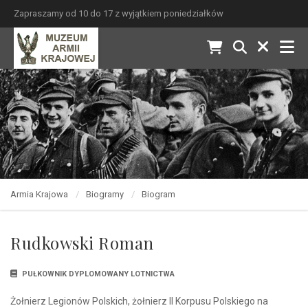
Zapraszamy od 10 do 17 z wyjątkiem poniedziałków
Armia Krajowa
Biogramy
Biogram
Rudkowski Roman
PUŁKOWNIK DYPLOMOWANY LOTNICTWA
Żołnierz Legionów Polskich, żołnierz II Korpusu Polskiego na