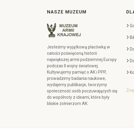
NASZE MUZEUM
DL
Go
Bi
Jesteśmy wyjątkową placówką w
D
całości poświęconą historii
największej armii podziemnej Europy
D
podczas II wojny światowej.
Kultywujemy pamięć o AK i PPP,
Ko
prowadzimy badania naukowe,
wydajemy publikacje, tworzymy
Znaj
społeczność osób poczuwających się
do wspólnoty z ideami, które były
bliskie żołnierzom AK.