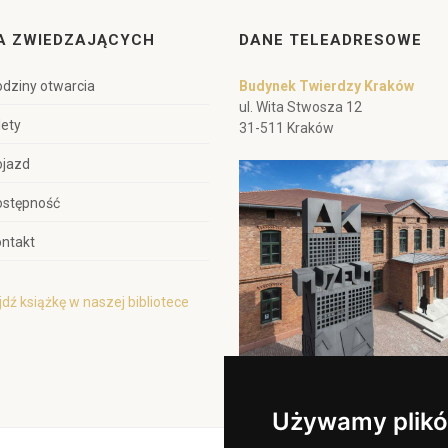
A ZWIEDZAJĄCYCH
DANE TELEADRESOWE
dziny otwarcia
Budynek Twierdzy Kraków
ul. Wita Stwosza 12
lety
31-511 Kraków
ojazd
ostępność
ntakt
dź książkę w naszej bibliotece
Używamy plikó