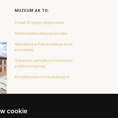
MUZEUM AK TO:
Ponad 20 tysięcy eksponatów
Multimedialna ekspozycja stała
Największa w Polsce kolekcja broni
strzeleckiej
Unikatowe pamiątki po bohaterach
polskiej konspiracji
Kompleksowa oferta edukacyjna
w cookie