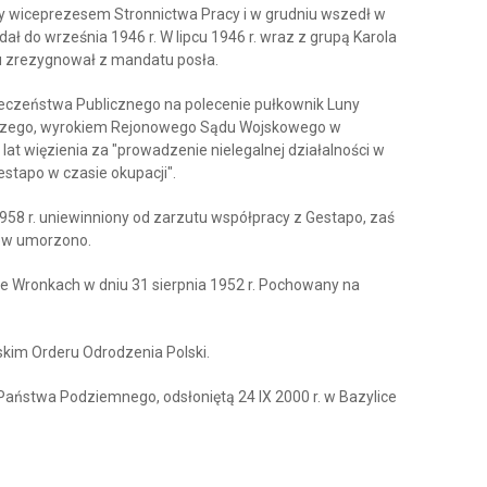
ny wiceprezesem Stronnictwa Pracy i w grudniu wszedł w
ał do września 1946 r. W lipcu 1946 r. wraz z grupą Karola
ku zrezygnował z mandatu posła.
eczeństwa Publicznego na polecenie pułkownik Luny
ledczego, wyrokiem Rejonowego Sądu Wojskowego w
lat więzienia za "prowadzenie nielegalnej działalności w
estapo w czasie okupacji".
8 r. uniewinniony od zarzutu współpracy z Gestapo, zaś
ów umorzono.
we Wronkach w dniu 31 sierpnia 1952 r. Pochowany na
im Orderu Odrodzenia Polski.
aństwa Podziemnego, odsłoniętą 24 IX 2000 r. w Bazylice