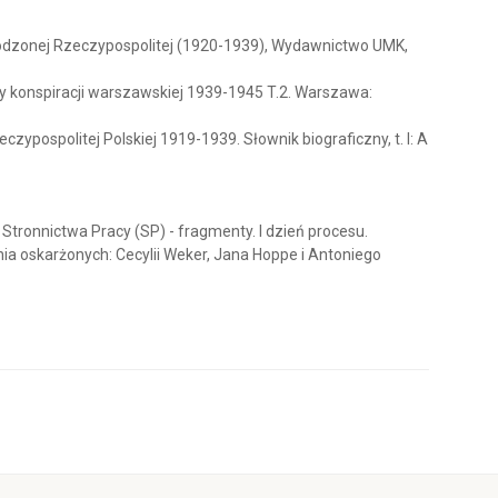
rodzonej Rzeczypospolitej (1920-1939), Wydawnictwo UMK,
ny konspiracji warszawskiej 1939-1945 T.2. Warszawa:
ypospolitej Polskiej 1919-1939. Słownik biograficzny, t. I: A
tronnictwa Pracy (SP) - fragmenty. I dzień procesu.
 oskarżonych: Cecylii Weker, Jana Hoppe i Antoniego