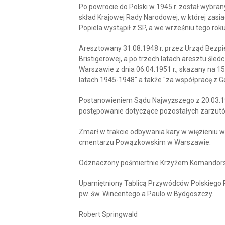
Po powrocie do Polski w 1945 r. został wybra
skład Krajowej Rady Narodowej, w której zasiad
Popiela wystąpił z SP, a we wrześniu tego ro
Aresztowany 31.08.1948 r. przez Urząd Bezpi
Bristigerowej, a po trzech latach aresztu ś
Warszawie z dnia 06.04.1951 r., skazany na 15 
latach 1945-1948" a także "za współpracę z G
Postanowieniem Sądu Najwyższego z 20.03.195
postępowanie dotyczące pozostałych zarzut
Zmarł w trakcie odbywania kary w więzieniu 
cmentarzu Powązkowskim w Warszawie.
Odznaczony pośmiertnie Krzyżem Komandorsk
Upamiętniony Tablicą Przywódców Polskiego P
pw. św. Wincentego a Paulo w Bydgoszczy.
Robert Springwald