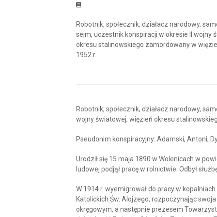
Robotnik, społecznik, działacz narodowy, sam
sejm, uczestnik konspiracji w okresie II wojny 
okresu stalinowskiego zamordowany w więzi
1952 r.
Robotnik, społecznik, działacz narodowy, samo
wojny światowej, więzień okresu stalinowski
Pseudonim konspiracyjny: Adamski, Antoni, Dy
Urodził się 15 maja 1890 w Wolenicach w powi
ludowej podjął pracę w rolnictwie. Odbył służ
W 1914 r. wyemigrował do pracy w kopalniach
Katolickich Św. Alojzego, rozpoczynając swoja
okręgowym, a następnie prezesem Towarzyst