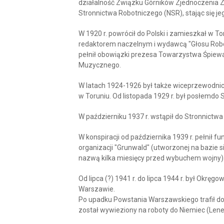
działalność Związku Górników Zjednoczenia 
Stronnictwa Robotniczego (NSR), stając się j
W 1920 r. powrócił do Polski i zamieszkał w T
redaktorem naczelnym i wydawcą "Głosu Robot
pełnił obowiązki prezesa Towarzystwa Śpie
Muzycznego.
W latach 1924-1926 był także wiceprzewodni
w Toruniu. Od listopada 1929 r. był posłemdo 
W październiku 1937 r. wstąpił do Stronnictwa
W konspiracji od października 1939 r. pełnił f
organizacji "Grunwald" (utworzonej na bazie
nazwą kilka miesięcy przed wybuchem wojny)
Od lipca (?) 1941 r. do lipca 1944 r. był Ok
Warszawie.
Po upadku Powstania Warszawskiego trafił do
został wywieziony na roboty do Niemiec (Lene