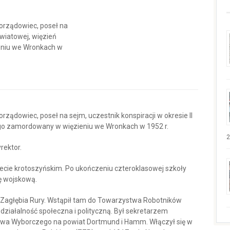
orządowiec, poseł na
światowej, więzień
eniu we Wronkach w
rządowiec, poseł na sejm, uczestnik konspiracji w okresie II
ego zamordowany w więzieniu we Wronkach w 1952 r.
2
rektor.
ecie krotoszyńskim. Po ukończeniu czteroklasowej szkoły
bę wojskową.
 Zagłębia Rury. Wstąpił tam do Towarzystwa Robotników
 działalność społeczna i polityczną. Był sekretarzem
wa Wyborczego na powiat Dortmund i Hamm. Włączył się w