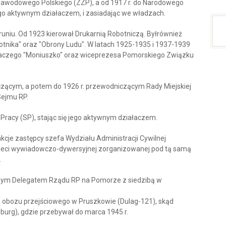
Zawodowego Polskiego (ZZP), a od 1917 r. do Narodowego
ego aktywnym działaczem, i zasiadając we władzach.
oruniu. Od 1923 kierował Drukarnią Robotniczą. Byłrównież
nika" oraz "Obrony Ludu". W latach 1925-1935 i 1937-1939
waczego "Moniuszko" oraz wiceprezesa Pomorskiego Związku
czącym, a potem do 1926 r. przewodniczącym Rady Miejskiej
Sejmu RP.
 Pracy (SP), stając się jego aktywnym działaczem.
unkcje zastępcy szefa Wydziału Administracji Cywilnej
 sieci wywiadowczo-dywersyjnej zorganizowanej pod tą samą
.
ręgowym Delegatem Rządu RP na Pomorze z siedzibą w
 obozu przejściowego w Pruszkowie (Dulag-121), skąd
burg), gdzie przebywał do marca 1945 r.