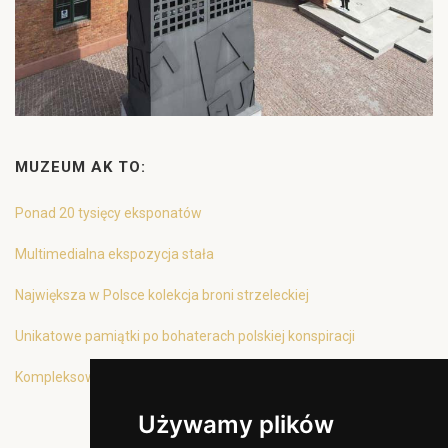
MUZEUM AK TO:
Ponad 20 tysięcy eksponatów
Multimedialna ekspozycja stała
Największa w Polsce kolekcja broni strzeleckiej
Unikatowe pamiątki po bohaterach polskiej konspiracji
Kompleksowa oferta edukacyjna
Używamy plików