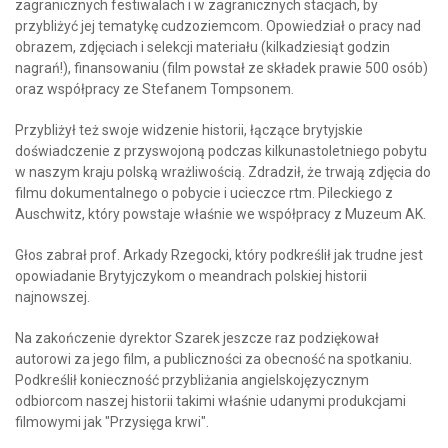
zagranicznych festiwalach i w zagranicznych stacjach, by
przybliżyć jej tematykę cudzoziemcom. Opowiedział o pracy nad
obrazem, zdjęciach i selekcji materiału (kilkadziesiąt godzin
nagrań!), finansowaniu (film powstał ze składek prawie 500 osób)
oraz współpracy ze Stefanem Tompsonem.
Przybliżył też swoje widzenie historii, łączące brytyjskie
doświadczenie z przyswojoną podczas kilkunastoletniego pobytu
w naszym kraju polską wrażliwością. Zdradził, że trwają zdjęcia do
filmu dokumentalnego o pobycie i ucieczce rtm. Pileckiego z
Auschwitz, który powstaje właśnie we współpracy z Muzeum AK.
Głos zabrał prof. Arkady Rzegocki, który podkreślił jak trudne jest
opowiadanie Brytyjczykom o meandrach polskiej historii
najnowszej.
Na zakończenie dyrektor Szarek jeszcze raz podziękował
autorowi za jego film, a publiczności za obecność na spotkaniu.
Podkreślił konieczność przybliżania angielskojęzycznym
odbiorcom naszej historii takimi właśnie udanymi produkcjami
filmowymi jak "Przysięga krwi".