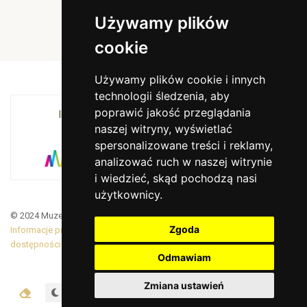
Używamy plików
cookie
Używamy plików cookie i innych
technologii śledzenia, aby
poprawić jakość przeglądania
INSTYTUCJA KULTURY MIASTA KRAKOWA I
naszej witryny, wyświetlać
WOJEWÓDZTWA MAŁOPOLSKIEGO
spersonalizowane treści i reklamy,
analizować ruch w naszej witrynie
i wiedzieć, skąd pochodzą nasi
użytkownicy.
© 2024 Muzeum Armii Krajowej. Translated by Google Translate
Zgoda
Informacje prawne
|
BiP
|
Zamówienia publiczne
|
Deklaracja
dostępności
Odmawiam
Zmiana ustawień