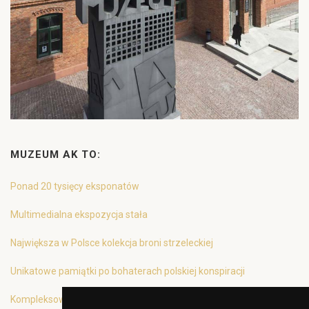
MUZEUM AK TO:
Ponad 20 tysięcy eksponatów
Multimedialna ekspozycja stała
Największa w Polsce kolekcja broni strzeleckiej
Unikatowe pamiątki po bohaterach polskiej konspiracji
Kompleksowa oferta edukacyjna