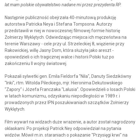
lat mam polskie obywatelstwo nadane mi przez prezydenta RP.
Następnie publiczność obejrzała 40-minutową produkcję
autorstwa Patricka Neya i Stefana Tompsona. Autorzy
przedstawili w niej w nowoczesnej filmowej formie historię
Żołnierzy Wyklętych. Odwiedzając miejsca ich męczeństwa na
terenie Warszawy - cele przy ul. Strzeleckiej 8, więzienie przy
Rakowickiej, willę Jasny Dom, która służyła jako areszt -
opowiedzieli o ich tragicznej walce i historii Polski tuż po
zakończeniu II wojny światowej.
Pokazali sylwetki gen. Emila Fieldorfa "Nila", Danuty Siedzikówny
"Inki", rtm. Witolda Pileckiego, mjr. Hieronima Dekutowskiego
"Zapory" i Józefa Franczaka "Lalusia". Opowiedzieli o losach Polski
w latach komunizmu, odzyskaniu niepodległości w 1989 r. i
prowadzonych przez IPN poszukiwaniach szczątków Żołnierzy
Wyklętych.
Film wywarł na widzach duże wrażenie, a autor został nagrodzony
oklaskami. Po projekcji Patrick Ney odpowiedział na pytania
widzów. Mówił m.in. staraniach o pokazanie "Przysięgi krwi" na