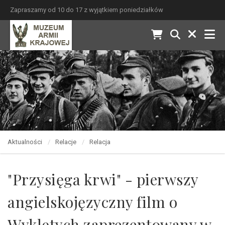
Zapraszamy od 10 do 17 z wyjątkiem poniedziałków
Aktualności
Relacje
Relacja
"Przysięga krwi" - pierwszy
angielskojęzyczny film o
Wyklętych zaprezentowany w