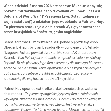
W poniedziałek 2 marca 2026 r. w naszym Muzeum odbył się
pokaz filmu dokumentalnego "Covenant of Blood: The Last
Soldiers of World War" ("Przysięga krwi. Ostatni żołnierze II
wojny światowej") z udziałem jego współautora Patricka Neya.
To pierwsza produkcja o Żołnierzach Wyklętych stworzona
przez brytyjskich twórców i w języku angielskim.
Seans zgromadził w muzealnej auli ponad pięćdziesiąt osób.
Obecny był m.in. były ambasador RP w Londynie prof. Arkady
Rzegocki. Autora powitał dyrektor Muzeum AK dr Jarosław
Szarek.
- Pan Patryk jest ambasadorem polskiej historii w Wielkiej
Brytanii. To nie pierwszy jego film nakręcony dla naszego Muzeum i
zdradzę, że nie ostatni. Takie opowiadanie o naszych dziejach jest
potrzebne, bo trzeba je przybliżać publiczności zagranicą w
zrozumiałej dla niej formie
- podkreślił dyrektor.
Patrick Ney opowiedział krótko o okolicznościach powstania
dokumentu:
- To pierwszy angielskojęzyczny film o żołnierzach
wyklętych, zwanych też niezłomnymi. Chcemy go teraz pokazać w
różnych miejscach na świecie, na różnych festiwalach, a także
udostępnić Polonii. To film o naszej historii. Mówię naszej, bo od 15