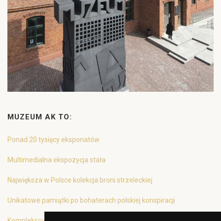
MUZEUM AK TO:
Ponad 20 tysięcy eksponatów
Multimedialna ekspozycja stała
Największa w Polsce kolekcja broni strzeleckiej
Unikatowe pamiątki po bohaterach polskiej konspiracji
Kompleksowa oferta edukacyjna