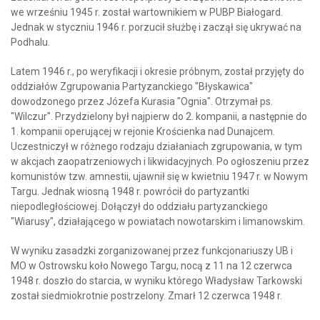
we wrześniu 1945 r. został wartownikiem w PUBP Białogard.
Jednak w styczniu 1946 r. porzucił służbę i zaczął się ukrywać na
Podhalu.
Latem 1946 r., po weryfikacji i okresie próbnym, został przyjęty do
oddziałów Zgrupowania Partyzanckiego "Błyskawica"
dowodzonego przez Józefa Kurasia "Ognia". Otrzymał ps.
"Wilczur". Przydzielony był najpierw do 2. kompanii, a następnie do
1. kompanii operującej w rejonie Krościenka nad Dunajcem.
Uczestniczył w różnego rodzaju działaniach zgrupowania, w tym
w akcjach zaopatrzeniowych i likwidacyjnych. Po ogłoszeniu przez
komunistów tzw. amnestii, ujawnił się w kwietniu 1947 r. w Nowym
Targu. Jednak wiosną 1948 r. powrócił do partyzantki
niepodległościowej. Dołączył do oddziału partyzanckiego
"Wiarusy", działającego w powiatach nowotarskim i limanowskim.
W wyniku zasadzki zorganizowanej przez funkcjonariuszy UB i
MO w Ostrowsku koło Nowego Targu, nocą z 11 na 12 czerwca
1948 r. doszło do starcia, w wyniku którego Władysław Tarkowski
został siedmiokrotnie postrzelony. Zmarł 12 czerwca 1948 r.