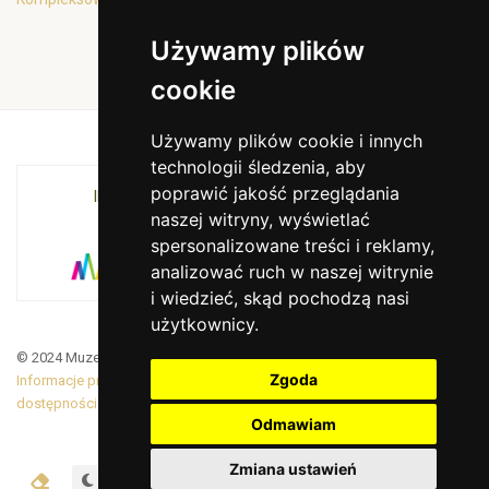
Używamy plików
cookie
Używamy plików cookie i innych
technologii śledzenia, aby
poprawić jakość przeglądania
INSTYTUCJA KULTURY MIASTA KRAKOWA I
naszej witryny, wyświetlać
WOJEWÓDZTWA MAŁOPOLSKIEGO
spersonalizowane treści i reklamy,
analizować ruch w naszej witrynie
i wiedzieć, skąd pochodzą nasi
użytkownicy.
© 2024 Muzeum Armii Krajowej. Translated by Google Translate
Zgoda
Informacje prawne
|
BiP
|
Zamówienia publiczne
|
Deklaracja
dostępności
Odmawiam
Zmiana ustawień