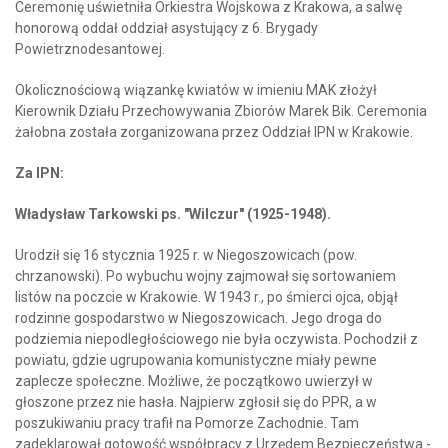
Ceremonię uświetniła Orkiestra Wojskowa z Krakowa, a salwę
honorową oddał oddział asystujący z 6. Brygady
Powietrznodesantowej.
Okolicznościową wiązankę kwiatów w imieniu MAK złożył
Kierownik Działu Przechowywania Zbiorów Marek Bik. Ceremonia
żałobna została zorganizowana przez Oddział IPN w Krakowie.
Za IPN:
Władysław Tarkowski ps. "Wilczur" (1925-1948).
Urodził się 16 stycznia 1925 r. w Niegoszowicach (pow.
chrzanowski). Po wybuchu wojny zajmował się sortowaniem
listów na poczcie w Krakowie. W 1943 r., po śmierci ojca, objął
rodzinne gospodarstwo w Niegoszowicach. Jego droga do
podziemia niepodległościowego nie była oczywista. Pochodził z
powiatu, gdzie ugrupowania komunistyczne miały pewne
zaplecze społeczne. Możliwe, że początkowo uwierzył w
głoszone przez nie hasła. Najpierw zgłosił się do PPR, a w
poszukiwaniu pracy trafił na Pomorze Zachodnie. Tam
zadeklarował gotowość współpracy z Urzędem Bezpieczeństwa -