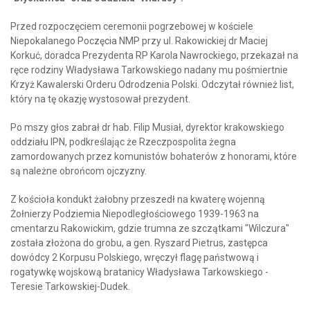
Przed rozpoczęciem ceremonii pogrzebowej w kościele
Niepokalanego Poczęcia NMP przy ul. Rakowickiej dr Maciej
Korkuć, doradca Prezydenta RP Karola Nawrockiego, przekazał na
ręce rodziny Władysława Tarkowskiego nadany mu pośmiertnie
Krzyż Kawalerski Orderu Odrodzenia Polski. Odczytał również list,
który na tę okazję wystosował prezydent.
Po mszy głos zabrał dr hab. Filip Musiał, dyrektor krakowskiego
oddziału IPN, podkreślając że Rzeczpospolita żegna
zamordowanych przez komunistów bohaterów z honorami, które
są należne obrońcom ojczyzny.
Z kościoła kondukt żałobny przeszedł na kwaterę wojenną
Żołnierzy Podziemia Niepodległościowego 1939-1963 na
cmentarzu Rakowickim, gdzie trumna ze szczątkami "Wilczura"
została złożona do grobu, a gen. Ryszard Pietrus, zastępca
dowódcy 2 Korpusu Polskiego, wręczył flagę państwową i
rogatywkę wojskową bratanicy Władysława Tarkowskiego -
Teresie Tarkowskiej-Dudek.