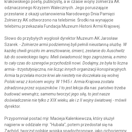
krakowskiego poetę, publicystę, a w czasie wojny żołnierza AK
odznaczonego Krzyżem Walecznych. Jego poruszające
przesłanie z okazji ustanowienia Narodowego Dnia Pamięci
Żołnierzy AK odtworzono na telebimie. Środki na wynajęcie
telebimu przekazała Fundacja Muzeum Historii Armii Krajowej.
Słowo do przybyłych wygłosił dyrektor Muzeum AK Jarosław
Szarek.
- Żołnierze armii podziemnej byli pełnili nieustanną służbę. W
każdej chwili groziło im aresztowanie, śmierć, zesłanie do Auschwitz
lub do sowieckiego łagru. Mieli świadomość tego zagrożenia, a mimo
to cały czas do szeregów przychodzili nowi. Dodajmy, że była to liczna
armia - trzystutysięczna, nie licząc innych organizacji konspiracyjnych.
Armia ta przelała morze krwi ale niestety nie doczekała się wolnej
Polski wraz z końcem wojny. W 1945 r. Armia Krajowa została
zdradzona przez sojuszników. I to jest lekcja dla nas: państwo trzeba
budować wewnątrz, samemu tworzyć jego siłę, to jest nasze
doświadczenie nie tylko z XIX wieku, ale i z II wojny światowej
- mówił
dyrektor.
Przypomniał postać mjr. Macieja Kalenkiewcza, który służył
najpierw w oddziale mjr. "Hubala", potem przedostał się na
Zachód, tworzył polskie wojska spadochronowe, jako cichociemny