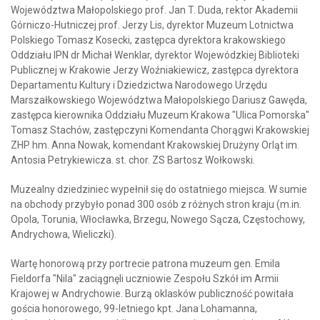
Województwa Małopolskiego prof. Jan T. Duda, rektor Akademii
Górniczo-Hutniczej prof. Jerzy Lis, dyrektor Muzeum Lotnictwa
Polskiego Tomasz Kosecki, zastępca dyrektora krakowskiego
Oddziału IPN dr Michał Wenklar, dyrektor Wojewódzkiej Biblioteki
Publicznej w Krakowie Jerzy Woźniakiewicz, zastępca dyrektora
Departamentu Kultury i Dziedzictwa Narodowego Urzędu
Marszałkowskiego Województwa Małopolskiego Dariusz Gawęda,
zastępca kierownika Oddziału Muzeum Krakowa "Ulica Pomorska"
Tomasz Stachów, zastępczyni Komendanta Chorągwi Krakowskiej
ZHP hm. Anna Nowak, komendant Krakowskiej Drużyny Orląt im.
Antosia Petrykiewicza. st. chor. ZS Bartosz Wołkowski.
Muzealny dziedziniec wypełnił się do ostatniego miejsca. W sumie
na obchody przybyło ponad 300 osób z różnych stron kraju (m.in.
Opola, Torunia, Włocławka, Brzegu, Nowego Sącza, Częstochowy,
Andrychowa, Wieliczki).
Wartę honorową przy portrecie patrona muzeum gen. Emila
Fieldorfa "Nila" zaciągnęli uczniowie Zespołu Szkół im Armii
Krajowej w Andrychowie. Burzą oklasków publiczność powitała
gościa honorowego, 99-letniego kpt. Jana Lohamanna,