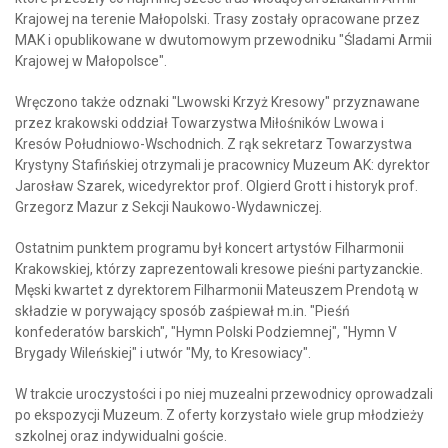
Krajowej na terenie Małopolski. Trasy zostały opracowane przez
MAK i opublikowane w dwutomowym przewodniku "Śladami Armii
Krajowej w Małopolsce".
Wręczono także odznaki "Lwowski Krzyż Kresowy" przyznawane
przez krakowski oddział Towarzystwa Miłośników Lwowa i
Kresów Południowo-Wschodnich. Z rąk sekretarz Towarzystwa
Krystyny Stafińskiej otrzymali je pracownicy Muzeum AK: dyrektor
Jarosław Szarek, wicedyrektor prof. Olgierd Grott i historyk prof.
Grzegorz Mazur z Sekcji Naukowo-Wydawniczej.
Ostatnim punktem programu był koncert artystów Filharmonii
Krakowskiej, którzy zaprezentowali kresowe pieśni partyzanckie.
Męski kwartet z dyrektorem Filharmonii Mateuszem Prendotą w
składzie w porywający sposób zaśpiewał m.in. "Pieśń
konfederatów barskich", "Hymn Polski Podziemnej", "Hymn V
Brygady Wileńskiej" i utwór "My, to Kresowiacy".
W trakcie uroczystości i po niej muzealni przewodnicy oprowadzali
po ekspozycji Muzeum. Z oferty korzystało wiele grup młodzieży
szkolnej oraz indywidualni goście.