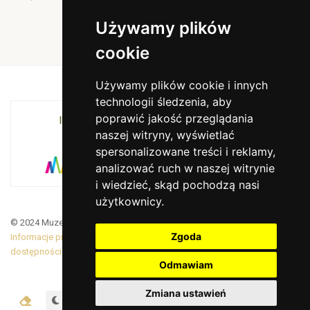
Używamy plików
cookie
Używamy plików cookie i innych
technologii śledzenia, aby
poprawić jakość przeglądania
INSTYTUCJA KULTURY MIASTA KRAKOWA I
naszej witryny, wyświetlać
WOJEWÓDZTWA MAŁOPOLSKIEGO
spersonalizowane treści i reklamy,
analizować ruch w naszej witrynie
i wiedzieć, skąd pochodzą nasi
użytkownicy.
© 2024 Muzeum Armii Krajowej. Translated by Google Translate
Zgoda
Informacje prawne
|
BiP
|
Zamówienia publiczne
|
Deklaracja
dostępności
Odmawiam
Zmiana ustawień