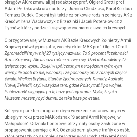
okręgów AK rozmawiali jej redaktorzy: prof. Olgierd Grott i prof.
Adam Perłakowski oraz autorzy: Joanna Chudzicka, Karol Kordas i
Tomasz Dudek. Obecni byli także członkowie rodzin żołnierzy AK z
Kresów: Irena Wacławczyk z Brzezinki i Jacek Poterałowicz z
Tychów, którzy podzielili się wspomnieniami o swoich krewnych.
O przygotowanej w Muzeum AK Bazie Kresowych Żołnierzy Armii
Krajowej mówił jej inicjator, wicedyrektor MAK prof. Olgierd Grott:
-
Zgromadziliśmy w niej 27 tysięcy nazwisk. To 9 procent liczebności
Armii Krajowej. Ale ta baza rośnie rozwija się. Dziś dokonaliśmy 27-
tysięcznego wpisu. Dzięki współczesnym narzędziom cyfrowym
wiemy, ile osób do niej wchodzi, i że pochodzą oni z różnych części
świata: Wielkiej Brytanii, Stanów Zjednoczonych, Kanady, Australii,
Nowej Zelandii, czyli wszędzie tam, gdzie Polacy trafili po wojnie.
Publiczność sięgająca po tę bazę jest ogromna. Myślę że jako
Muzeum możemy być dumni, że taka baza powstała.
Kolejnym punktem programu było wręczenie ustanowionych w
ubiegłym roku przez MAK odznak "Śladami Armii Krajowej w
Małopolsce". Odznaki honorowe otrzymały osoby zasłużone w
propagowaniu pamięci o AK. Odznaki pamiątkowe trafiły do osób,
które przeszły co najmniej sześć tras wiodących szlakami Armii