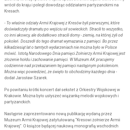
wrócił do kraju i poległ dowodząc oddziałami partyzanckimi na
Kresach.
- To właśnie odziały Armii Krajowej z Kresów byli pierwszymi, które
doświadczyły dramatu po wejściu sił sowieckich. Stracili to wszystko,
co inni akowcy, ale dodatkowo stracili domy - ziemię, na której żyli od
pokoleń. Doszedł do tego dramat wymazania z pamięci. Bo przez
kilkadziesiąt lat o tamtych wydarzeniach nie można było w Polsce
mówić. Istotą Narodowego Dnia pamięci Żołnierzy Armii Krajowej jest
złożenie hołdu i zachowanie pamięci. W Muzeum AK pracujemy
codziennie nad przekazaniem tej pamięci następnym pokoleniom.
Można więc powiedzieć, że święto to obchodzimy każdego dnia
-
dodał Jarosław Szarek.
Po powitaniu krótki koncert dał sekstet z Orkiestry Wojskowej w
Krakowie. Można było usłyszeć wiązankę melodii wojskowych i
partyzanckich.
Następnie zaprezentowano nową publikację wydaną przez
Muzeum Armii Krajowej zatytułowaną "Kresowi żołnierze Armii
Krajowej". O książce będącej naukową monografią wschodnich