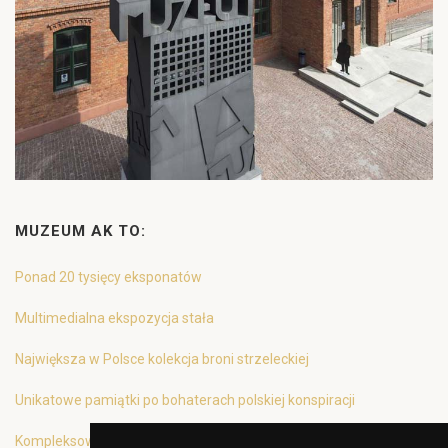
MUZEUM AK TO:
Ponad 20 tysięcy eksponatów
Multimedialna ekspozycja stała
Największa w Polsce kolekcja broni strzeleckiej
Unikatowe pamiątki po bohaterach polskiej konspiracji
Kompleksowa oferta edukacyjna