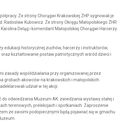
półpracy. Ze strony Chorągwi Krakowskiej ZHP sygnowali je
wd. Radosław Kubowicz. Ze strony Okręgu Małopolskiego ZHR
 Karolina Deląg i komendant Małopolskiej Chorągwi Harcerzy
 edukacji historycznej zuchów, harcerzy i instruktorów,
oraz kształtowanie postaw patriotycznych wśród dzieci i
mi zasady współdziałania przy organizowanej przez
 na grobach akowców na krakowskich i małopolskich
eklarowali udział w tej akcji.
ść do odwiedzania Muzeum AK: zwiedzania wystawy stałej i
ach terenowych, prelekcjach i spotkaniach. Zaproszenie
 razem ze swoimi podopiecznymi będą pojawiać się w gmachu
 Muzeum.