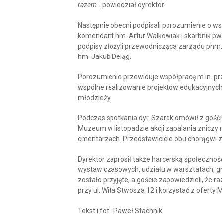
razem
- powiedział dyrektor.
Następnie obecni podpisali porozumienie o ws
komendant hm. Artur Walkowiak i skarbnik p
podpisy złożyli przewodnicząca zarządu phm.
hm. Jakub Deląg.
Porozumienie przewiduje współpracę m.in. przy
wspólne realizowanie projektów edukacyjnych 
młodzieży.
Podczas spotkania dyr. Szarek omówił z gość
Muzeum w listopadzie akcji zapalania zniczy
cmentarzach. Przedstawiciele obu chorągwi zad
Dyrektor zaprosił także harcerską społeczno
wystaw czasowych, udziału w warsztatach, gr
zostało przyjęte, a goście zapowiedzieli, że
przy ul. Wita Stwosza 12 i korzystać z oferty
Tekst i fot.: Paweł Stachnik