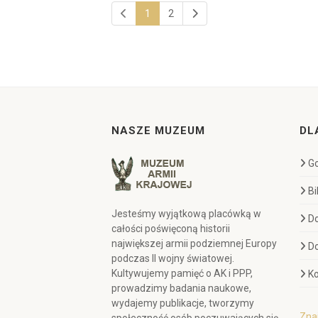
1
2
NASZE MUZEUM
DL
Go
Bi
Jesteśmy wyjątkową placówką w
D
całości poświęconą historii
największej armii podziemnej Europy
D
podczas II wojny światowej.
Kultywujemy pamięć o AK i PPP,
Ko
prowadzimy badania naukowe,
wydajemy publikacje, tworzymy
Znaj