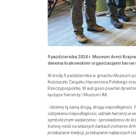
9 października 2024 r. Muzeum Armii Krajo
dwiema krakowskimi organizacjami harcers
W środę 9 października w gmachu Muzeum poja
Kościuszki Związku Harcerstwa Polskiego or
Rzeczypospolitej. W auli gości powitał dyrekto
łączące harcerzy i Muzeum AK.
- Idziemy tą samą drogą, drogą niepodległości. 
odzyskaniu niepodległości, udziale harcerzy w wo
symbolicznym wydarzeniu - sprowadzeniu do kra
trumnę nieśli na własnych barkach żołnierze Armi
przekazanie tradycji, przekazanie najlepszych rz