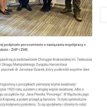
wej podpisało porozumienie o nawiązaniu współpracy z
kimi - ZHP i ZHR.
wili się przedstawiciele Chorągwi Krakowskiej im. Tadeusza
az Okręgu Małopolskiego Związku Harcerstwa
r placówki dr Jarosław Szarek, który podkreślił wspólne idee
Przypomnę o początkach: pierwszej wojnie światowej i
jnie 1920 roku, a potem o drugiej wojnie światowej. Albo o
ju szczątków mjr. Jana Piwnika "Ponurego". W Wąchocku jego
i Krajowej, a potem przejęli ją harcerze. To było symboliczne
eczy kolejnemu pokoleniu. Tu się spotykamy i chcemy to robić