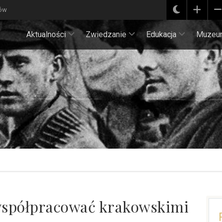
ków
Aktualności
Zwiedzanie
Edukacja
Muzeu
spółpracować krakowskimi