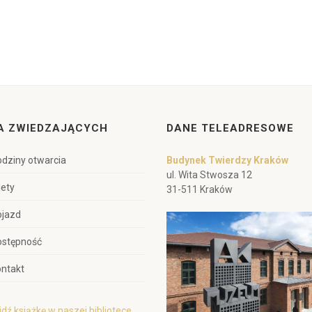
A ZWIEDZAJĄCYCH
DANE TELEADRESOWE
dziny otwarcia
Budynek Twierdzy Kraków
ul. Wita Stwosza 12
lety
31-511 Kraków
ojazd
ostępność
ntakt
dź książkę w naszej bibliotece