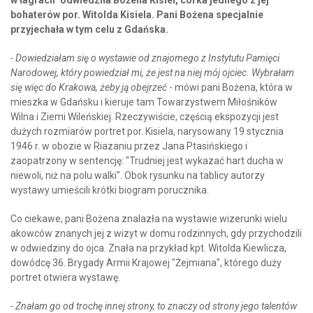
bohaterów por. Witolda Kisiela. Pani Bożena specjalnie
przyjechała w tym celu z Gdańska.
- Dowiedziałam się o wystawie od znajomego z Instytutu Pamięci
Narodowej, który powiedział mi, że jest na niej mój ojciec. Wybrałam
się więc do Krakowa, żeby ją obejrzeć
- mówi pani Bożena, która w
mieszka w Gdańsku i kieruje tam Towarzystwem Miłośników
Wilna i Ziemi Wileńskiej. Rzeczywiście, częścią ekspozycji jest
dużych rozmiarów portret por. Kisiela, narysowany 19 stycznia
1946 r. w obozie w Riazaniu przez Jana Ptasińskiego i
zaopatrzony w sentencję: "Trudniej jest wykazać hart ducha w
niewoli, niż na polu walki". Obok rysunku na tablicy autorzy
wystawy umieścili krótki biogram porucznika.
Co ciekawe, pani Bożena znalazła na wystawie wizerunki wielu
akowców znanych jej z wizyt w domu rodzinnych, gdy przychodzili
w odwiedziny do ojca. Znała na przykład kpt. Witolda Kiewlicza,
dowódcę 36. Brygady Armii Krajowej "Żejmiana", którego duży
portret otwiera wystawę.
- Znałam go od trochę innej strony, to znaczy od strony jego talentów