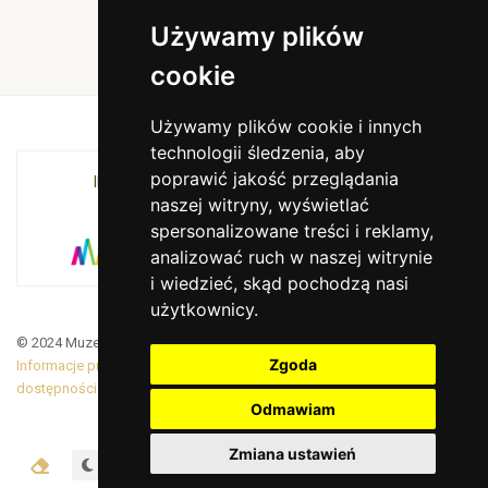
Używamy plików
cookie
Używamy plików cookie i innych
technologii śledzenia, aby
poprawić jakość przeglądania
INSTYTUCJA KULTURY MIASTA KRAKOWA I
naszej witryny, wyświetlać
WOJEWÓDZTWA MAŁOPOLSKIEGO
spersonalizowane treści i reklamy,
analizować ruch w naszej witrynie
i wiedzieć, skąd pochodzą nasi
użytkownicy.
© 2024 Muzeum Armii Krajowej. Translated by Google Translate
Zgoda
Informacje prawne
|
BiP
|
Zamówienia publiczne
|
Deklaracja
dostępności
Odmawiam
Zmiana ustawień