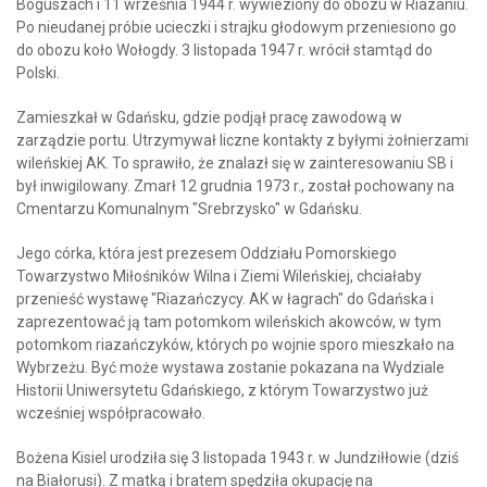
Boguszach i 11 września 1944 r. wywieziony do obozu w Riazaniu.
Po nieudanej próbie ucieczki i strajku głodowym przeniesiono go
do obozu koło Wołogdy. 3 listopada 1947 r. wrócił stamtąd do
Polski.
Zamieszkał w Gdańsku, gdzie podjął pracę zawodową w
zarządzie portu. Utrzymywał liczne kontakty z byłymi żołnierzami
wileńskiej AK. To sprawiło, że znalazł się w zainteresowaniu SB i
był inwigilowany. Zmarł 12 grudnia 1973 r., został pochowany na
Cmentarzu Komunalnym "Srebrzysko" w Gdańsku.
Jego córka, która jest prezesem Oddziału Pomorskiego
Towarzystwo Miłośników Wilna i Ziemi Wileńskiej, chciałaby
przenieść wystawę "Riazańczycy. AK w łagrach" do Gdańska i
zaprezentować ją tam potomkom wileńskich akowców, w tym
potomkom riazańczyków, których po wojnie sporo mieszkało na
Wybrzeżu. Być może wystawa zostanie pokazana na Wydziale
Historii Uniwersytetu Gdańskiego, z którym Towarzystwo już
wcześniej współpracowało.
Bożena Kisiel urodziła się 3 listopada 1943 r. w Jundziłłowie (dziś
na Białorusi). Z matką i bratem spędziła okupację na