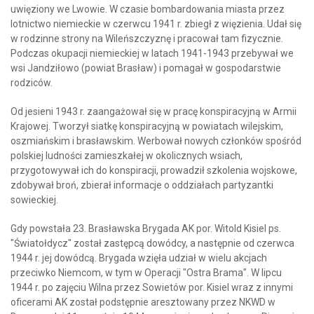
uwięziony we Lwowie. W czasie bombardowania miasta przez
lotnictwo niemieckie w czerwcu 1941 r. zbiegł z więzienia. Udał się
w rodzinne strony na Wileńszczyznę i pracował tam fizycznie.
Podczas okupacji niemieckiej w latach 1941-1943 przebywał we
wsi Jandziłowo (powiat Brasław) i pomagał w gospodarstwie
rodziców.
Od jesieni 1943 r. zaangażował się w pracę konspiracyjną w Armii
Krajowej. Tworzył siatkę konspiracyjną w powiatach wilejskim,
oszmiańskim i brasławskim. Werbował nowych członków spośród
polskiej ludności zamieszkałej w okolicznych wsiach,
przygotowywał ich do konspiracji, prowadził szkolenia wojskowe,
zdobywał broń, zbierał informacje o oddziałach partyzantki
sowieckiej.
Gdy powstała 23. Brasławska Brygada AK por. Witold Kisiel ps.
"Światołdycz" został zastępcą dowódcy, a następnie od czerwca
1944 r. jej dowódcą. Brygada wzięła udział w wielu akcjach
przeciwko Niemcom, w tym w Operacji "Ostra Brama". W lipcu
1944 r. po zajęciu Wilna przez Sowietów por. Kisiel wraz z innymi
oficerami AK został podstępnie aresztowany przez NKWD w