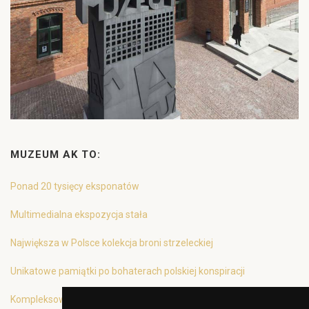
MUZEUM AK TO:
Ponad 20 tysięcy eksponatów
Multimedialna ekspozycja stała
Największa w Polsce kolekcja broni strzeleckiej
Unikatowe pamiątki po bohaterach polskiej konspiracji
Kompleksowa oferta edukacyjna