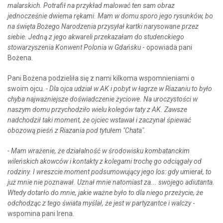
malarskich. Potrafił na przykład malować ten sam obraz
jednocześnie dwiema rękami. Mam w domu sporo jego rysunków, bo
na święta Bożego Narodzenia przysyłał kartki narysowane przez
siebie. Jedną z jego akwareli przekazałam do studenckiego
stowarzyszenia Konwent Polonia w Gdańsku
- opowiada pani
Bożena.
Pani Bożena podzieliła się z nami kilkoma wspomnieniami o
swoim ojcu.
- Dla ojca udział w AK i pobyt w łagrze w Riazaniu to było
chyba najważniejsze doświadczenie życiowe. Na uroczystości w
naszym domu przychodziło wielu kolegów taty z AK. Zawsze
nadchodził taki moment, że ojciec wstawał i zaczynał śpiewać
obozową pieśń z Riazania pod tytułem "Chata".
- Mam wrażenie, że działalność w środowisku kombatanckim
wileńskich akowców i kontakty z kolegami trochę go odciągały od
rodziny. I wreszcie moment podsumowujący jego los: gdy umierał, to
już mnie nie poznawał. Uznał mnie natomiast za... swojego adiutanta.
Wtedy dotarło do mnie, jakie ważne było to dla niego przeżycie, że
odchodząc z tego świata myślał, że jest w partyzantce i walczy
-
wspomina pani Irena.