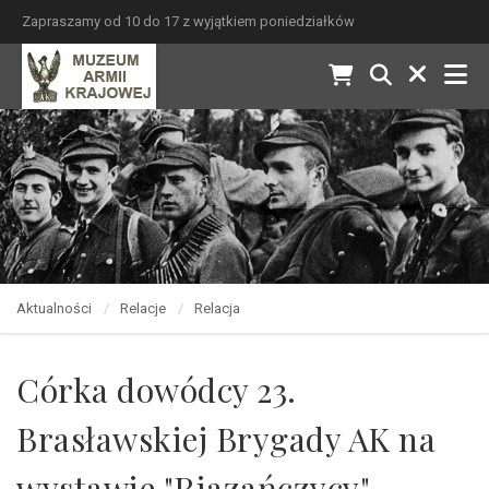
Zapraszamy od 10 do 17 z wyjątkiem poniedziałków
Aktualności
Relacje
Relacja
Córka dowódcy 23.
Brasławskiej Brygady AK na
wystawie "Riazańczycy"