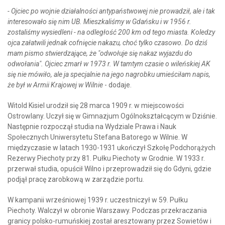
- Ojciec po wojnie działalności antypaństwowej nie prowadził, ale i tak
interesowało się nim UB. Mieszkaliśmy w Gdańsku i w 1956 r.
zostaliśmy wysiedleni - na odległość 200 km od tego miasta. Koledzy
ojca załatwili jednak cofnięcie nakazu, choć tylko czasowo. Do dziś
mam pismo stwierdzające, że "odwołuje się nakaz wyjazdu do
odwołania". Ojciec zmarł w 1973 r. W tamtym czasie o wileńskiej AK
się nie mówiło, ale ja specjalnie na jego nagrobku umieściłam napis,
że był w Armii Krajowej w Wilnie
- dodaje.
Witold Kisiel urodził się 28 marca 1909 r. w miejscowości
Ostrowlany. Uczył się w Gimnazjum Ogólnokształcącym w Dziśnie.
Następnie rozpoczął studia na Wydziale Prawa i Nauk
Społecznych Uniwersytetu Stefana Batorego w Wilnie. W
międzyczasie w latach 1930-1931 ukończył Szkołę Podchorążych
Rezerwy Piechoty przy 81. Pułku Piechoty w Grodnie. W 1933 r.
przerwał studia, opuścił Wilno i przeprowadził się do Gdyni, gdzie
podjął pracę zarobkową w zarządzie portu.
W kampanii wrześniowej 1939 r. uczestniczył w 59. Pułku
Piechoty. Walczył w obronie Warszawy. Podczas przekraczania
granicy polsko-rumuńskiej został aresztowany przez Sowietów i